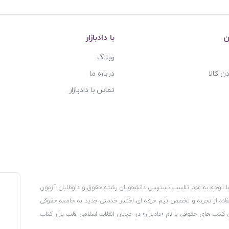
ن
با دادبازار
وبلاگ
ن کالا
درباره ما
تماس با دادبازار
، با توجه به عدم تناسب دسترسی دانشجویان رشته حقوق و داوطلبان آزمون
استفاده از تجربه و تخصص تیم حرفه ای اختبار خدمتی جدید به جامعه حقوقی
 کتاب های حقوقی با نام «دادبازار» در خیابان انقلاب اسلامی قلب بازار کتاب
کترونیکی وزارت صنعت، معدن و تجارت، نشان ملی ثبت رسانه های دیجیتال از