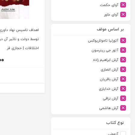
آوای حکمت
آوای خاور
آوای دانش گستر
بر اساس مولف
اهداف تاسیس نهاد داوری
آوند دانش
توسط دولت و تاثیر آن د
آئورلیا تامولاریوکس
آیدین
اختلافات | حجازی فر
آتور جی رینرسون
ارجمند
۰۰
آرش ابراهیم زاده
ارسطو
آرش انصاری
ارشد
آرش باقریان
اسلامیه
آرش خدایاری
اشکان
آرش نراقی
اطلاعات
آرش هاشمی
امجد
آرمین طلعت
امید انقلاب
نوع کتاب
آرون رایت
امیرکبیر
آزمونی