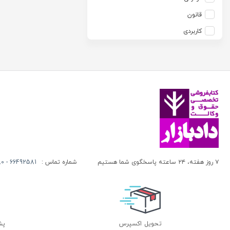
آزاده صادقی
انتشارات موسسه مطالعات حقوقی دکتر محمد حسین شهبازی
قانون
آزیتا قربانی رحیم
انجمن آثار و مفاخر فرهنگی
کاربردی
آلبرت ون دایسی
اندیشه ارشد
آلن ردفرن
اندیشه بیگی
آمنه باخدا
اندیشه سبز نوین
آمنه خدادادی
اندیشه عصر
آنتونی آگوس
اندیشه های حقوقی
آنتونیو کاسسه
بنگاه ترجمه و نشر کتاب پارسه
آندره لگراند
بهتاب
آندره مارمور
بهنامی
۷ روز هفته، ۲۴ ساعته پاسخگوی شما هستیم
شماره تماس :
66492581 - 66413280 (021)
آندریاس کاکینیس
بهینه
آنگوس نرس
بوستان کتاب
آیت الله العظمی حاج شیخ حسن نجفی قدس الله سره
پریکا
آیت الله العظمی سید ابوالقاسم خوئی
پژواک عدالت
تحویل اکسپرس
پشتی