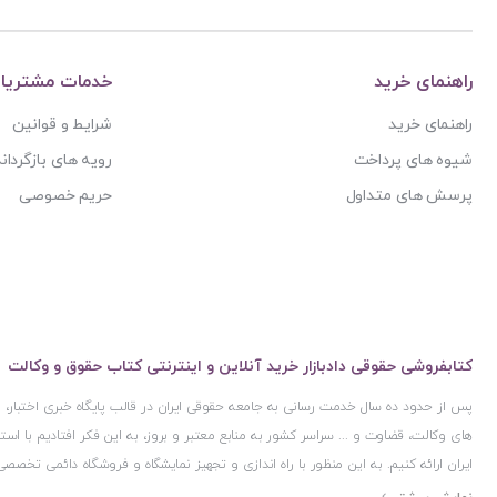
آیت الله حاج شیخ محمد جواد فاضل لنکرانی
پژوهش
آیت الله دکتر سعید رجحان
پژوهشکده شورای نگهبان
آیت الله دکتر سید کاظم مصطفوی
راهنمای خرید
خدمات مشتریا
پژوهشگاه حوزه و دانشگاه
آیت الله سید ابوالقاسم موسوی خوئی
راهنمای خرید
شرایط و قوانین
پژوهشگاه علوم و فرهنگ اسلامی
آیت الله سید محمد حسن مرعشی
شیوه های پرداخت
رویه های بازگرداند
پژوهشگاه فرهنگ و اندیشه اسلامی
آیت الله سید محمد حسن مرعشی شوشتری
پرسش های متداول
حریم خصوصی
پیام غدیر
آیت الله سید محمد خامنه ای
پیام نور
آیت الله سید محمد موسوی بجنوردی
ترمه
آیت الله سید محمدحسین فضل الله
تفکر ناب
آیت الله سید محمدرضا مدرسی طباطبایی یزدی
توازن
آیت الله شیخ باقرایروانی
کتابفروشی حقوقی دادبازار خرید آنلاین و اینترنتی کتاب حقوق و وکالت
تولید کتاب
آیت الله شیخ جعفر سبحانی
پس از حدود ده سال خدمت رسانی به جامعه حقوقی ایران در قالب پایگاه خبری اختبار
تی آرا
آیت‌ الله عباس کعبی
های وکالت، قضاوت و ... سراسر کشور به منابع معتبر و بروز، به این فکر افتادیم با 
تیسا
ایران ارائه کنیم. به این منظور با راه اندازی و تجهیز نمایشگاه و فروشگاه دائمی تخصصی
آیت الله عباسعلی عمید زنجانی
ثالث
ایران و اخذ مجوزهای قانونی از جمله نماد اعتماد الکترونیک از مرکز توسعه تجارت ال