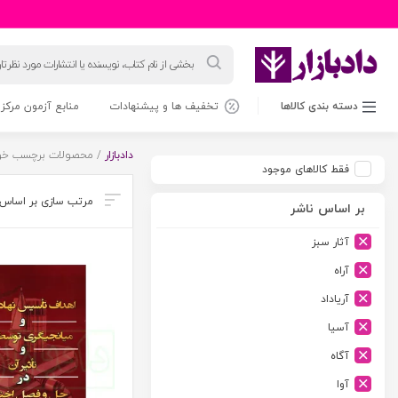
جستجوی
محصولات
دسته بندی کالاها
تخفیف ها و پیشنهادات
منابع آزمون مرکز 
دادبازار
/ محصولات برچسب خور
فقط کالاهای موجود
بر اساس ناشر
آثار سبز
آراه
آریاداد
آسیا
آگاه
آوا