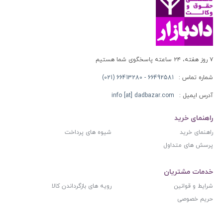
۷ روز هفته، ۲۴ ساعته پاسخگوی شما هستیم
شماره تماس :
66492581 - 66413280 (021)
آدرس ایمیل :
info [at] dadbazar.com
راهنمای خرید
راهنمای خرید
شیوه های پرداخت
پرسش های متداول
خدمات مشتریان
شرایط و قوانین
رویه های بازگرداندن کالا
حریم خصوصی