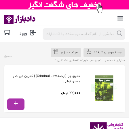
جستجوی
ورود
محصولات
جستجوی پیشرفته
مرتب سازی
1 محصول
دادبازار
/ محصولات برچسب خورده “نسترن غضنفری”
حقوق جزا (ترجمه Criminal Law) | کاترین الیوت و
واحدی نوایی
۲۲,۰۰۰
تومان