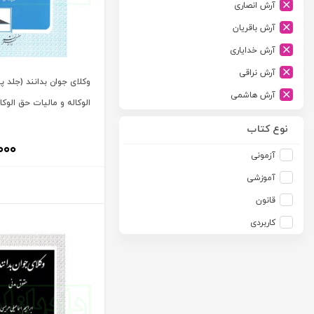
آرش انصاری
ارشد
آرش باقریان
اسلامیه
آرش خدایاری
اشکان
آرش نراقی
اطلاعات
وکلای جوان بدانند (جلد پ
آرش هاشمی
امجد
الوکاله و مالیات حق الوک
آرمین طلعت
امید انقلاب
نوع کتاب
آرون رایت
۰۰۰
امیرکبیر
آزمونی
آزاده صادقی
انتشارات موسسه مطالعات حقوقی دکتر محمد حسین شهبازی
آموزشی
آزیتا قربانی رحیم
انجمن آثار و مفاخر فرهنگی
قانون
آلبرت ون دایسی
اندیشه ارشد
کاربردی
آلن ردفرن
اندیشه بیگی
آمنه باخدا
اندیشه سبز نوین
آمنه خدادادی
اندیشه عصر
آنتونی آگوس
اندیشه های حقوقی