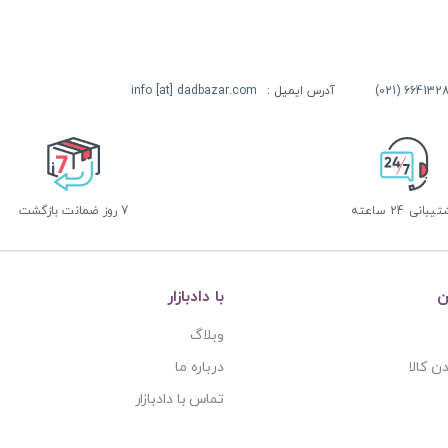
آدرس ایمیل :
info [at] dadbazar.com
بانی 24 ساعته
7 روز ضمانت بازگشت
ن
با دادبازار
وبلاگ
ن کالا
درباره ما
تماس با دادبازار