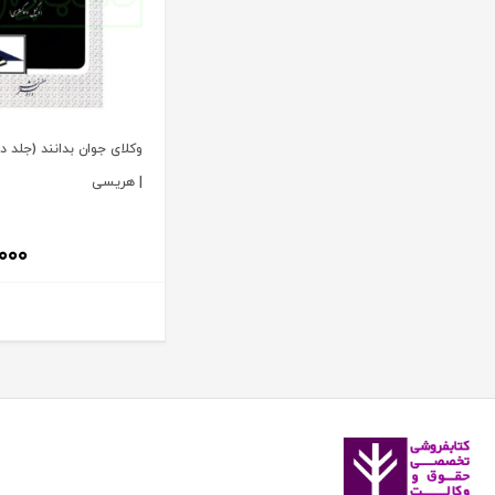
آنتونیو کاسسه
بنگاه ترجمه و نشر کتاب پارسه
آندره لگراند
بهتاب
آندره مارمور
بهنامی
آندریاس کاکینیس
بهینه
وکلای جوان بدانند (جلد 
آنگوس نرس
بوستان کتاب
| هریسی
آیت الله العظمی حاج شیخ حسن نجفی قدس الله سره
پریکا
آیت الله العظمی سید ابوالقاسم خوئی
پژواک عدالت
,۰۰۰
آیت الله حاج شیخ محمد جواد فاضل لنکرانی
پژوهش
آیت الله دکتر سعید رجحان
پژوهشکده شورای نگهبان
آیت الله دکتر سید کاظم مصطفوی
پژوهشگاه حوزه و دانشگاه
آیت الله سید ابوالقاسم موسوی خوئی
پژوهشگاه علوم و فرهنگ اسلامی
آیت الله سید محمد حسن مرعشی
پژوهشگاه فرهنگ و اندیشه اسلامی
آیت الله سید محمد حسن مرعشی شوشتری
پیام غدیر
آیت الله سید محمد خامنه ای
پیام نور