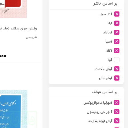
بر اساس ناشر
آثار سبز
آراه
وکلای جوان بدانند (جلد نه
آریاداد
هریسی
آسیا
آگاه
۰۰۰
آوا
آوای حکمت
آوای خاور
آوای دانش گستر
بر اساس مولف
آوند دانش
آئورلیا تامولاریوکس
آیدین
آتور جی رینرسون
ارجمند
آرش ابراهیم زاده
ارسطو