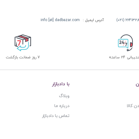
آدرس ایمیل :
info [at] dadbazar.com
بانی 24 ساعته
7 روز ضمانت بازگشت
ن
با دادبازار
وبلاگ
ن کالا
درباره ما
تماس با دادبازار