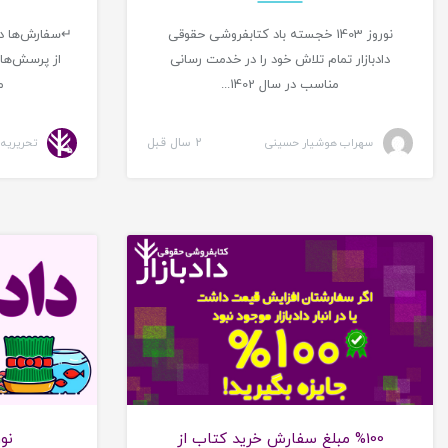
نوروز 1403 خجسته باد کتابفروشی حقوقی
↵سفارش‌ها در 
دادبازار تمام تلاش خود را در خدمت رسانی
از پرسش‌ها
مناسب در سال 1402...
م
سهراب هوشیار حسینی
2 سال قبل
تحریریه د
طرح های ویژه
%100 مبلغ سفارش خرید کتاب از
نوروز 1