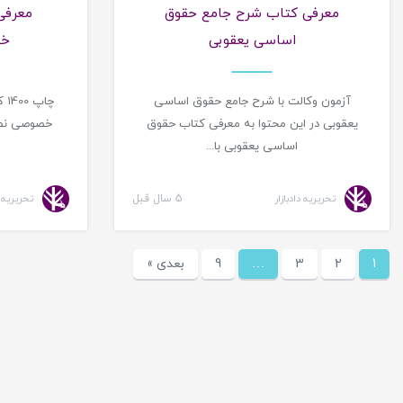
معرفی کتاب شرح جامع حقوق
معرفی
اساسی یعقوبی
خص
آزمون وکالت با شرح جامع حقوق اساسی
چا
یعقوبی در این محتوا به معرفی کتاب حقوق
خصوصی نصیر
اساسی یعقوبی با...
م
تحریریه دادبازار
5 سال قبل
تحریریه د
1
2
3
…
9
بعدی »