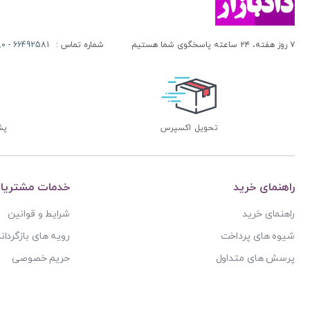
۷ روز هفته، ۲۴ ساعته پاسخگوی شما هستیم
شماره تماس :
66492581 - 66413280 (021)
تحویل اکسپرس
پشتی
راهنمای خرید
خدمات مشتریا
راهنمای خرید
شرایط و قوانین
شیوه های پرداخت
رویه های بازگرداند
پرسش های متداول
حریم خصوصی