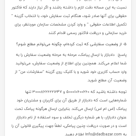
نسبت به این مساله دقت لازم را داشته باشند و اگر نیاز دارند که فاکتور
حقوقی برای آنها صادر شود، هنگام ثبت سفارش خود، با انتخاب گزینه ”
تکمیل اطلاعات حقوقی ” و وارد کردن مشخصات سازمان موردنظر، برای
خرید سازمانی و دریافت فاکتور رسمی اقدام کنند
5- از وضعیت سفارشی که ثبت کرده‏‌ام، چگونه می‌‏توانم مطلع شوم؟
پاسخ: دادبازار با ارسال پیامک‏، مرحله به مرحله وضعیت سفارش را به
شما اعلام می‏‌کند. همچنین برای اطلاع از وضعیت سفارش، می‏‌توانید
وارد حساب کاربری خود شوید و با کلیک روی گزینه “سفارشات من” از
وضعیت آن مطلع شوید.
توجه داشته باشید که 500010600660 و 30008666221247 تنها
شماره‌‌‌هایی است که دادبازار از طریق آن برای کاربران و مشتریان خود
پیامک (اس ام اس) ارسال می‌کند. بنابراین ارسال هرگونه پیامک تحت
عنوان دادبازار، با هر شماره دیگری تخلف و سوء استفاده از نام دادبازار
است و در صورت دریافت چنین پیامکی، لطفاً جهت پیگیری قانونی آن را
به Info@dadbazar.com اطلاع دهید.