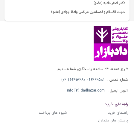
دکتر اصغر دادبه (عضو)
حجت الاسلام والمسلمین مرتضی واعظ جوادی (عضو)
۷ روز هفته، ۲۴ ساعته پاسخگوی شما هستیم
شماره تماس :
66492581 - 66413280 (021)
آدرس ایمیل :
info [at] dadbazar.com
راهنمای خرید
راهنمای خرید
شیوه های پرداخت
پرسش های متداول