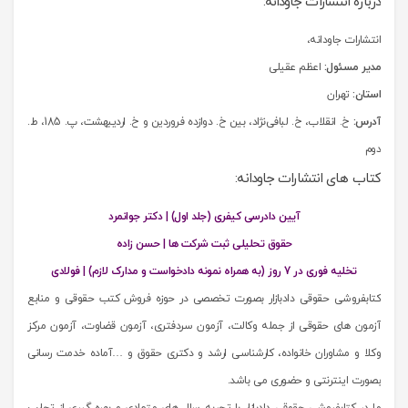
درباره انتشارات جاودانه:
انتشارات جاودانه،
مدیر مسئول:
اعظم عقیلی
استان:
تهران
آدرس:
خ. انقلاب، خ. لبافی‌نژاد، بین خ. دوازده فروردین و خ. اردیبهشت، پ. 185، ط.
دوم
کتاب های انتشارات جاودانه:
آیین دادرسی کیفری (جلد اول) | دکتر جوانمرد
حقوق تحلیلی ثبت شرکت ها | حسن زاده
تخلیه فوری در 7 روز (به همراه نمونه دادخواست و مدارک لازم) | فولادی
کتابفروشی حقوقی دادبازار بصورت تخصصی در حوزه فروش کتب حقوقی و منابع
آزمون های حقوقی از جمله وکالت، آزمون سردفتری، آزمون قضاوت، آزمون مرکز
وکلا و مشاوران خانواده، کارشناسی ارشد و دکتری حقوق و …آماده خدمت رسانی
بصورت اینترنتی و حضوری می باشد.
ما در کتابفروشی حقوقی دادبازار با تجربه سال های متمادی و بهره گیری از تجارب