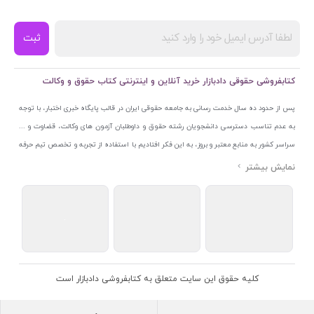
ثبت
کتابفروشی حقوقی دادبازار خرید آنلاین و اینترنتی کتاب حقوق و وکالت
پس از حدود ده سال خدمت رسانی به جامعه حقوقی ایران در قالب پایگاه خبری اختبار، با توجه
به عدم تناسب دسترسی دانشجویان رشته حقوق و داوطلبان آزمون های وکالت، قضاوت و ...
سراسر کشور به منابع معتبر و بروز، به این فکر افتادیم با استفاده از تجربه و تخصص تیم حرفه
ای اختبار خدمتی جدید به جامعه حقوقی ایران ارائه کنیم. به این منظور با راه اندازی و تجهیز
نمایشگاه و فروشگاه دائمی تخصصی کتاب های حقوقی با نام «دادبازار» در خیابان انقلاب
اسلامی قلب بازار کتاب ایران و اخذ مجوزهای قانونی از جمله نماد اعتماد الکترونیک از مرکز
توسعه تجارت الکترونیکی وزارت صنعت، معدن و تجارت، نشان ملی ثبت رسانه های دیجیتال از
مرکز فناوری اطلاعات و رسانه های دیجیتال وزارت فرهنگ و ارشاد اسلامی و پروانه کسب از
اتحادیه ناشران و کتابفروشان تهران به منظور ارائه مطمئن ترین خدمات مجموعه بسیار کامل و
معتبری از کتاب های حقوقی را به علاقمندان عرضه کرده ایم. علاوه بر این با بهره گیری از فناوری
کلیه حقوق این سایت متعلق به کتابفروشی دادبازار است
برتر روز دنیا وبسایت کتابفروشی تخصصی حقوقی دادبازار را با استفاده از حدود ده سال تجربه
تخصصی در حوزه فناوری اطلاعات و تلفیق آن با شناخت کامل نیازهای جامعه حقوقی کشور راه