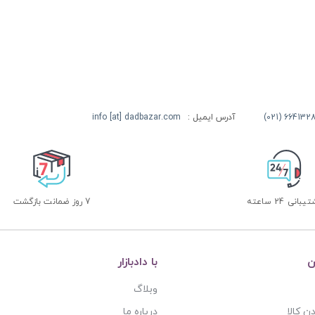
آدرس ایمیل :
info [at] dadbazar.com
بانی 24 ساعته
7 روز ضمانت بازگشت
ن
با دادبازار
وبلاگ
ن کالا
درباره ما