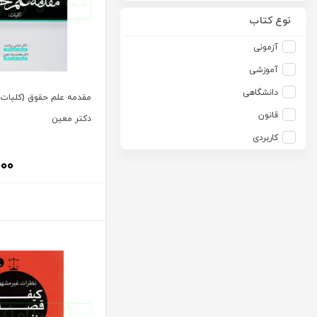
آرمین طلعت
امید انقلاب
نوع کتاب
آرون رایت
امیرکبیر
آزمونی
آزاده صادقی
انتشارات موسسه مطالعات حقوقی دکتر محمد حسین شهبازی
آموزشی
آزیتا قربانی رحیم
انجمن آثار و مفاخر فرهنگی
دانشگاهی
مقدمه علم حقوق (کلیات) 
آلبرت ون دایسی
اندیشه ارشد
قانون
دکتر معین
آلن ردفرن
اندیشه بیگی
کاربردی
آمنه باخدا
اندیشه سبز نوین
۰۰۰
آمنه خدادادی
اندیشه عصر
آنتونی آگوس
اندیشه های حقوقی
آنتونیو کاسسه
بنگاه ترجمه و نشر کتاب پارسه
آندره لگراند
بهتاب
آندره مارمور
بهنامی
آندریاس کاکینیس
بهینه
آنگوس نرس
بوستان کتاب