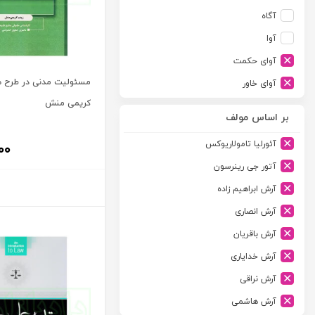
آگاه
آوا
آوای حکمت
مسئولیت مدنی در طرح ها
آوای خاور
کریمی منش
آوای دانش گستر
بر اساس مولف
آوند دانش
آئورلیا تامولاریوکس
۰۰
آیدین
آتور جی رینرسون
ارجمند
آرش ابراهیم زاده
ارسطو
آرش انصاری
ارشد
آرش باقریان
اسلامیه
آرش خدایاری
اشکان
آرش نراقی
اطلاعات
آرش هاشمی
امجد