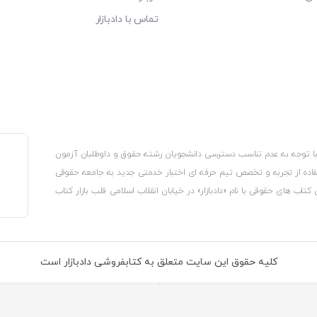
تماس با دادبازار
، با توجه به عدم تناسب دسترسی دانشجویان رشته حقوق و داوطلبان آزمون
استفاده از تجربه و تخصص تیم حرفه ای اختبار خدمتی جدید به جامعه حقوقی
 کتاب های حقوقی با نام «دادبازار» در خیابان انقلاب اسلامی قلب بازار کتاب
کترونیکی وزارت صنعت، معدن و تجارت، نشان ملی ثبت رسانه های دیجیتال از
از اتحادیه ناشران و کتابفروشان تهران به منظور ارائه مطمئن ترین خدمات
ه بر این با بهره گیری از فناوری برتر روز دنیا وبسایت کتابفروشی تخصصی
کلیه حقوق این سایت متعلق به کتابفروشی دادبازار است
 تلفیق آن با شناخت کامل نیازهای جامعه حقوقی کشور راه اندازی کردیم تا
 نیاز خود را تهیه کنند.