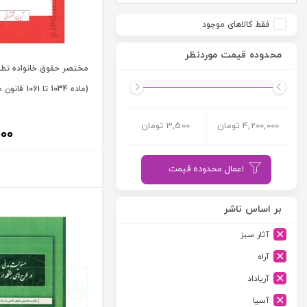
فقط کالاهای موجود
محدوده قیمت موردنظر
مختصر حقوق خانواده تطب
(ماده 1034 تا 1061 قانون مدنی) | اشترانی
4,200,000 تومان
3,500 تومان
۰۰۰
اعمال محدوده قیمت
بر اساس ناشر
آثار سبز
آراه
آریاداد
آسیا