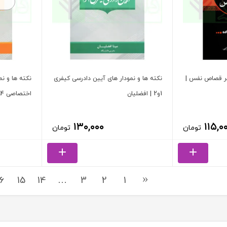
فر قصاص نفس |
نکته ها و نمودار های آیین دادرسی کیفری
نکته ها و نم
1و2 | افضلیان
اختصاصی 1،2،3،4 | افضلیان
۱۳۰,۰۰۰
۱۱۵,۰
تومان
تومان
16
15
14
…
3
2
1