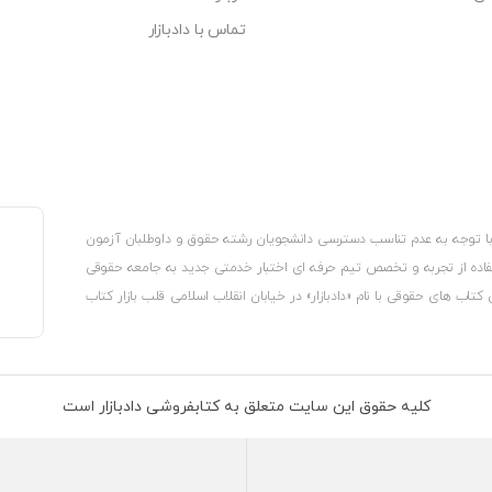
تماس با دادبازار
، با توجه به عدم تناسب دسترسی دانشجویان رشته حقوق و داوطلبان آزمون
استفاده از تجربه و تخصص تیم حرفه ای اختبار خدمتی جدید به جامعه حقوقی
 کتاب های حقوقی با نام «دادبازار» در خیابان انقلاب اسلامی قلب بازار کتاب
کترونیکی وزارت صنعت، معدن و تجارت، نشان ملی ثبت رسانه های دیجیتال از
از اتحادیه ناشران و کتابفروشان تهران به منظور ارائه مطمئن ترین خدمات
ه بر این با بهره گیری از فناوری برتر روز دنیا وبسایت کتابفروشی تخصصی
کلیه حقوق این سایت متعلق به کتابفروشی دادبازار است
 تلفیق آن با شناخت کامل نیازهای جامعه حقوقی کشور راه اندازی کردیم تا
 نیاز خود را تهیه کنند.