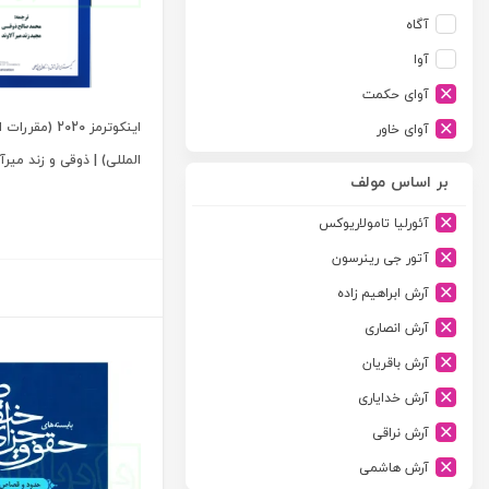
آگاه
آوا
آوای حکمت
اینکوترمز 2020 (
آوای خاور
المللی) | ذوقی و زند میرآل
آوای دانش گستر
بر اساس مولف
آوند دانش
آئورلیا تامولاریوکس
آیدین
آتور جی رینرسون
ارجمند
آرش ابراهیم زاده
ارسطو
آرش انصاری
ارشد
آرش باقریان
اسلامیه
آرش خدایاری
اشکان
آرش نراقی
اطلاعات
آرش هاشمی
امجد