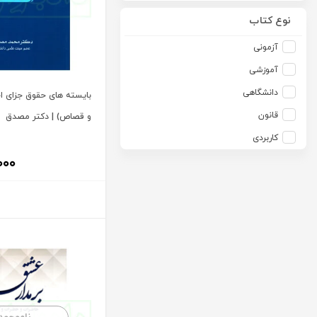
آرمین طلعت
امید انقلاب
نوع کتاب
آرون رایت
امیرکبیر
آزمونی
آزاده صادقی
انتشارات موسسه مطالعات حقوقی دکتر محمد حسین شهبازی
آموزشی
آزیتا قربانی رحیم
انجمن آثار و مفاخر فرهنگی
دانشگاهی
بایسته های حقوق جزای 
آلبرت ون دایسی
اندیشه ارشد
قانون
و قصاص) | دکتر مصدق
آلن ردفرن
اندیشه بیگی
کاربردی
آمنه باخدا
اندیشه سبز نوین
۰۰۰
آمنه خدادادی
اندیشه عصر
آنتونی آگوس
اندیشه های حقوقی
آنتونیو کاسسه
بنگاه ترجمه و نشر کتاب پارسه
آندره لگراند
بهتاب
آندره مارمور
بهنامی
آندریاس کاکینیس
بهینه
آنگوس نرس
بوستان کتاب