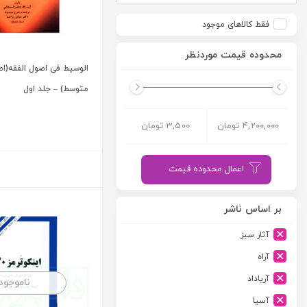
فقط کالاهای موجود
محدوده قیمت موردنظر
الوسیط فی اصول الفقه(ا
متوسط) – جلد اول
4,200,000 تومان
3,500 تومان
اعمال محدوده قیمت
بر اساس ناشر
آثار سبز
آراه
آریاداد
ناموجود
آسیا