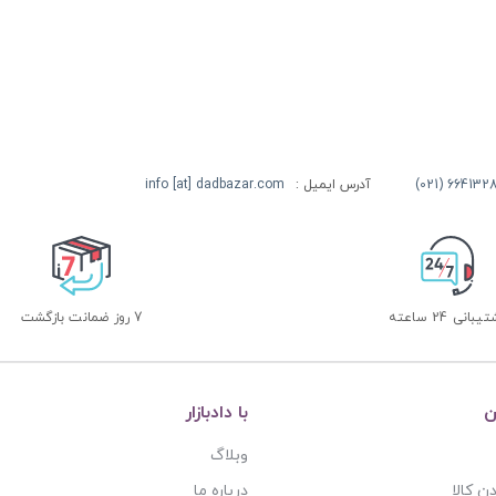
آدرس ایمیل :
info [at] dadbazar.com
بانی 24 ساعته
7 روز ضمانت بازگشت
ن
با دادبازار
وبلاگ
ن کالا
درباره ما