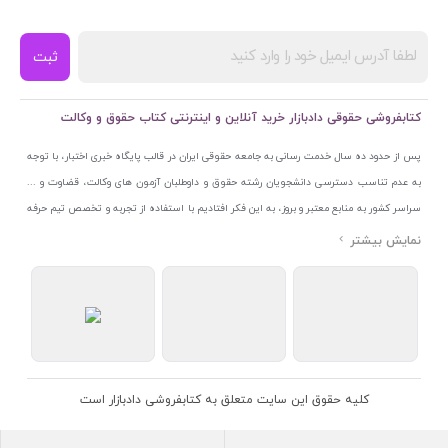
ثبت
کتابفروشی حقوقی دادبازار خرید آنلاین و اینترنتی کتاب حقوق و وکالت
پس از حدود ده سال خدمت رسانی به جامعه حقوقی ایران در قالب پایگاه خبری اختبار، با توجه
به عدم تناسب دسترسی دانشجویان رشته حقوق و داوطلبان آزمون های وکالت، قضاوت و ...
سراسر کشور به منابع معتبر و بروز، به این فکر افتادیم با استفاده از تجربه و تخصص تیم حرفه
ای اختبار خدمتی جدید به جامعه حقوقی ایران ارائه کنیم. به این منظور با راه اندازی و تجهیز
نمایشگاه و فروشگاه دائمی تخصصی کتاب های حقوقی با نام «دادبازار» در خیابان انقلاب
اسلامی قلب بازار کتاب ایران و اخذ مجوزهای قانونی از جمله نماد اعتماد الکترونیک از مرکز
توسعه تجارت الکترونیکی وزارت صنعت، معدن و تجارت، نشان ملی ثبت رسانه های دیجیتال از
مرکز فناوری اطلاعات و رسانه های دیجیتال وزارت فرهنگ و ارشاد اسلامی و پروانه کسب از
اتحادیه ناشران و کتابفروشان تهران به منظور ارائه مطمئن ترین خدمات مجموعه بسیار کامل و
معتبری از کتاب های حقوقی را به علاقمندان عرضه کرده ایم. علاوه بر این با بهره گیری از فناوری
کلیه حقوق این سایت متعلق به کتابفروشی دادبازار است
برتر روز دنیا وبسایت کتابفروشی تخصصی حقوقی دادبازار را با استفاده از حدود ده سال تجربه
تخصصی در حوزه فناوری اطلاعات و تلفیق آن با شناخت کامل نیازهای جامعه حقوقی کشور راه