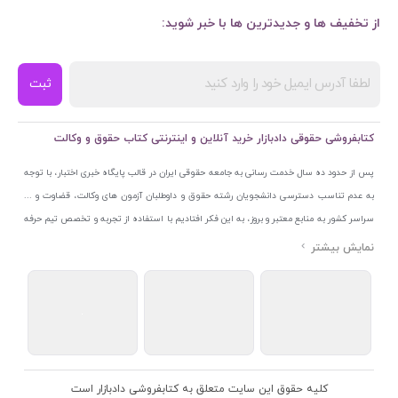
از تخفیف ها و جدیدترین ها با خبر شوید:
ثبت
کتابفروشی حقوقی دادبازار خرید آنلاین و اینترنتی کتاب حقوق و وکالت
پس از حدود ده سال خدمت رسانی به جامعه حقوقی ایران در قالب پایگاه خبری اختبار، با توجه
به عدم تناسب دسترسی دانشجویان رشته حقوق و داوطلبان آزمون های وکالت، قضاوت و ...
سراسر کشور به منابع معتبر و بروز، به این فکر افتادیم با استفاده از تجربه و تخصص تیم حرفه
ای اختبار خدمتی جدید به جامعه حقوقی ایران ارائه کنیم. به این منظور با راه اندازی و تجهیز
نمایشگاه و فروشگاه دائمی تخصصی کتاب های حقوقی با نام «دادبازار» در خیابان انقلاب
اسلامی قلب بازار کتاب ایران و اخذ مجوزهای قانونی از جمله نماد اعتماد الکترونیک از مرکز
توسعه تجارت الکترونیکی وزارت صنعت، معدن و تجارت، نشان ملی ثبت رسانه های دیجیتال از
مرکز فناوری اطلاعات و رسانه های دیجیتال وزارت فرهنگ و ارشاد اسلامی و پروانه کسب از
اتحادیه ناشران و کتابفروشان تهران به منظور ارائه مطمئن ترین خدمات مجموعه بسیار کامل و
معتبری از کتاب های حقوقی را به علاقمندان عرضه کرده ایم. علاوه بر این با بهره گیری از فناوری
کلیه حقوق این سایت متعلق به کتابفروشی دادبازار است