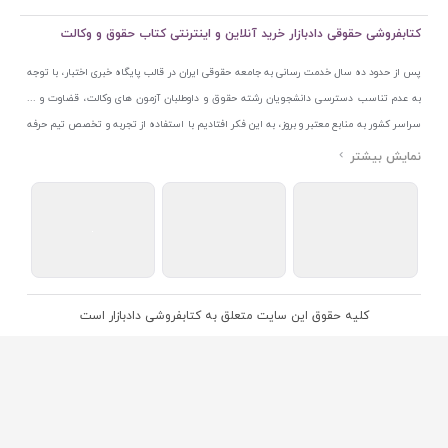
کتابفروشی حقوقی دادبازار خرید آنلاین و اینترنتی کتاب حقوق و وکالت
پس از حدود ده سال خدمت رسانی به جامعه حقوقی ایران در قالب پایگاه خبری اختبار، با توجه
به عدم تناسب دسترسی دانشجویان رشته حقوق و داوطلبان آزمون های وکالت، قضاوت و ...
سراسر کشور به منابع معتبر و بروز، به این فکر افتادیم با استفاده از تجربه و تخصص تیم حرفه
ای اختبار خدمتی جدید به جامعه حقوقی ایران ارائه کنیم. به این منظور با راه اندازی و تجهیز
نمایشگاه و فروشگاه دائمی تخصصی کتاب های حقوقی با نام «دادبازار» در خیابان انقلاب
اسلامی قلب بازار کتاب ایران و اخذ مجوزهای قانونی از جمله نماد اعتماد الکترونیک از مرکز
توسعه تجارت الکترونیکی وزارت صنعت، معدن و تجارت، نشان ملی ثبت رسانه های دیجیتال از
مرکز فناوری اطلاعات و رسانه های دیجیتال وزارت فرهنگ و ارشاد اسلامی و پروانه کسب از
اتحادیه ناشران و کتابفروشان تهران به منظور ارائه مطمئن ترین خدمات مجموعه بسیار کامل و
معتبری از کتاب های حقوقی را به علاقمندان عرضه کرده ایم. علاوه بر این با بهره گیری از فناوری
کلیه حقوق این سایت متعلق به کتابفروشی دادبازار است
برتر روز دنیا وبسایت کتابفروشی تخصصی حقوقی دادبازار را با استفاده از حدود ده سال تجربه
تخصصی در حوزه فناوری اطلاعات و تلفیق آن با شناخت کامل نیازهای جامعه حقوقی کشور راه
اندازی کردیم تا علاقمندان بتوانند با اطمینان کافی و به اتکای اعتبار این مجموعه قدیمی کتاب و
منابع مورد نیاز خود را تهیه کنند.