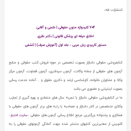
انتشارات طه،
704 کلیدواژه متون حقوقی | خلجی و آقایی
اخلاق حرفه ای پزشکی قانونی | دکتر نظری
دستور کاربردی زبان عربی – جلد اول (آموزش صرف) | کشفی
کتابفروشی حقوقی دادبازار بصورت تخصصی در حوزه فروش کتب حقوقی و منابع
آزمون های حقوقی از جمله وکالت، آزمون سردفتری، آزمون قضاوت، آزمون مرکز
وکلا و مشاوران خانواده، کارشناسی ارشد و دکتری حقوق و …آماده خدمت رسانی
بصورت اینترنتی و حضوری می باشد.
ما در کتابفروشی حقوقی دادبازار با تجربه سال های متمادی و بهره گیری از تجارب
وکلای متخصص در کادر دادبازار و مصاحبه با رتبه های برتر آزمون های حقوقی با
همکاری و پشتوانه بزرگترین مرجع اطلاع رسانی آزمون های حقوقی –
سایت اختبار
–
گلچینی از معتبرترین کتابهای منتشر شده جهت آمادگی آزمونهای حقوقی را به