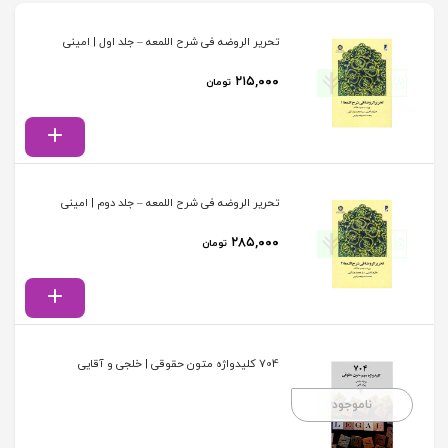
تحریر الروضه فی شرح اللمعه – جلد اول | امینی
۲۱۵,۰۰۰
تومان
تحریر الروضه فی شرح اللمعه – جلد دوم | امینی
۲۸۵,۰۰۰
تومان
704 کلیدواژه متون حقوقی | خلجی و آقایی
ناموجود