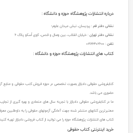
آیت‌ الله عباس کعبی
تیسا
درباره انتشارات پژوهشگاه حوزه و دانشگاه :
آیت الله عباسعلی عمید زنجانی
ثالث
آیت الله علی مشکینی
جامعه حسابداران رسمی ایران
نشانی
دفتر قم :
پردیسان، نبش میدان علوم؛
آیت کریمی
نشانی دفتر تهران :
خیابان انقلاب، بین وصال و قدس، کوی اُسکو پلاک ۶
جاودانه
آیدا حاصلی
تلفن :
۰۲۱۶۶۴۰۲۶۰۰
جنگل
آیدین لطف اله زادگان
کتاب های انتشارات پژوهشگاه حوزه و دانشگاه :
جهاد دانشگاهی
اباالفضل سلیمیان
جهش
ابراهيم قرباني
جی 5
ابراهیم اسماعیلی هریسی
چتر دانش
کتابفروشی حقوقی دادبازار بصورت تخصصی در حوزه فروش کتب حقوقی و منابع آزم
ابراهیم انوری
حقوق اسلامی
حضوری می باشد.
ابراهیم بیگ زاده
ما در کتابفروشی حقوقی دادبازار با تجربه سال های متمادی و بهره گیری از تجار
حقوق پویا
ابراهیم ترابی
معتبرترین کتابهای منتشر شده جهت آمادگی آزمونهای حقوقی را به داوطلبین معر
حقوق یار
ابراهیم عابدی فیروز جائی
کتاب های انتشارات پژوهشگاه حوزه را می توانید از کتاب فروشی دادبازار تهیه کنید
حقوقدان
ابراهیم فصیحی مقدم
خرید اینترنتی کتاب حقوقی
حقوقی