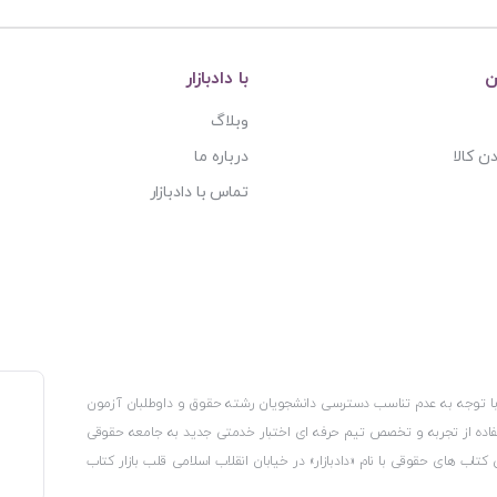
ن
با دادبازار
وبلاگ
ن کالا
درباره ما
تماس با دادبازار
، با توجه به عدم تناسب دسترسی دانشجویان رشته حقوق و داوطلبان آزمون
استفاده از تجربه و تخصص تیم حرفه ای اختبار خدمتی جدید به جامعه حقوقی
 کتاب های حقوقی با نام «دادبازار» در خیابان انقلاب اسلامی قلب بازار کتاب
کترونیکی وزارت صنعت، معدن و تجارت، نشان ملی ثبت رسانه های دیجیتال از