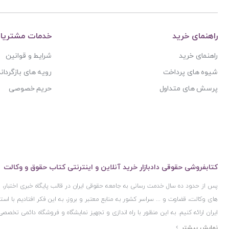
احسان الله آقاشاهی
دانش بنیاد
احسان بازوکار
دانش پذیر
راهنمای خرید
خدمات مشتریا
احسان حبیبی دهکردی
دانشگاه آزاد اسلامی
راهنمای خرید
شرایط و قوانین
احسان مظفری
دانشگاه الزهرا (س)
شیوه های پرداخت
رویه های بازگرداند
احمد ابراهیمی کرهرودی
دانشگاه امام صادق (ع)
پرسش های متداول
حریم خصوصی
احمد اشرفی
دانشگاه پیام نور
احمد باجلان
دانشگاه تبریز
احمد پنجه پور
دانشگاه تهران
احمد حسن زاده فرد
دانشگاه علامه طباطبایی
احمد دیلمی
دانشگاه مازندران
کتابفروشی حقوقی دادبازار خرید آنلاین و اینترنتی کتاب حقوق و وکالت
احمد رضا عابدی
دانشگاه مفید
پس از حدود ده سال خدمت رسانی به جامعه حقوقی ایران در قالب پایگاه خبری اختبار
احمد زهره وند
دراک
های وکالت، قضاوت و ... سراسر کشور به منابع معتبر و بروز، به این فکر افتادیم با 
احمد غفارزاده
دفتر وکالت و خدمات حقوقی حمیدی
ایران ارائه کنیم. به این منظور با راه اندازی و تجهیز نمایشگاه و فروشگاه دائمی تخصصی
احمد غفوری
دکتر پیمان نمامیان
ایران و اخذ مجوزهای قانونی از جمله نماد اعتماد الکترونیک از مرکز توسعه تجارت ال