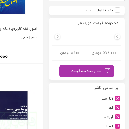
فقط کالاهای موجود
محدوده قیمت موردنظر
اصول فقه کاربردی (ادله و
دوم | قافی
576,000 تومان
8,100 تومان
۰۰۰
اعمال محدوده قیمت
بر اساس ناشر
آثار سبز
آراه
آریاداد
آسیا