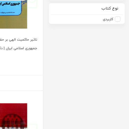
آرمین طلعت
امید انقلاب
نوع کتاب
آرون رایت
امیرکبیر
کاربردی
آزاده صادقی
انتشارات موسسه مطالعات حقوقی دکتر محمد حسین شهبازی
آزیتا قربانی رحیم
انجمن آثار و مفاخر فرهنگی
تاثیر حاکمیت الهی بر حق
آلبرت ون دایسی
اندیشه ارشد
جمهوری اسلامی ایران | دک
آلن ردفرن
اندیشه بیگی
آمنه باخدا
اندیشه سبز نوین
آمنه خدادادی
اندیشه عصر
آنتونی آگوس
اندیشه های حقوقی
آنتونیو کاسسه
بنگاه ترجمه و نشر کتاب پارسه
آندره لگراند
بهتاب
آندره مارمور
بهنامی
آندریاس کاکینیس
بهینه
آنگوس نرس
بوستان کتاب