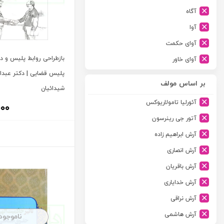
آگاه
آوا
آوای حکمت
بازطراحی روابط پلیس و دا
آوای خاور
پلیس قضایی | دکتر عبدال
آوای دانش گستر
بر اساس مولف
شیدائیان
آوند دانش
آئورلیا تامولاریوکس
۰۰۰
آیدین
آتور جی رینرسون
ارجمند
آرش ابراهیم زاده
ارسطو
آرش انصاری
ارشد
آرش باقریان
اسلامیه
آرش خدایاری
اشکان
آرش نراقی
اطلاعات
آرش هاشمی
ناموجود
امجد