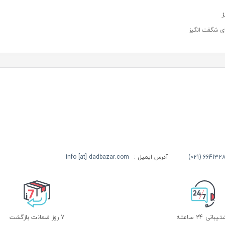
ز
های شگفت انگیز
آدرس ایمیل :
info [at] dadbazar.com
بانی 24 ساعته
7 روز ضمانت بازگشت