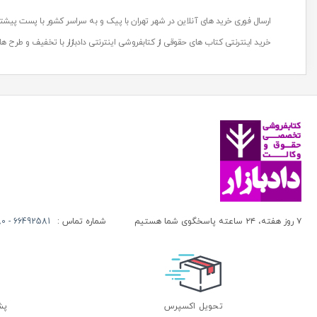
ابراهیم کلانتری
خردنگار
ارسال فوری خرید های آنلاین در شهر تهران با پیک و به سراسر کشور با پست پیشتا
ابراهیم موسوی
خرسندی
خرید اینترنتی کتاب های حقوقی از کتابفروشی اینترنتی دادبازار با تخفیف و طرح 
ابراهیم نوری
خط سوم
ابراهیم یاقوتی
داد و دانش
ابراهیم یوسفی محله
دادبازار
ابوالفضل باقری راد
دادبانان دانا
ابوالفضل خانیچه
دادبخش
ابوالفضل نیکو کار
دادستان
ابوالفضل نیکوکار
دادگستر
ابوالقاسم تازیکی
دادگستری کل استان تهران
۷ روز هفته، ۲۴ ساعته پاسخگوی شما هستیم
شماره تماس :
66492581 - 66413280 (021)
ابوالقاسم علیدوست
دارالتفسیر
ابوذر جوهری
دارالعلم
اتاق بازرگانی بین المللی
دارالفکر
احسان آهنگری
تحویل اکسپرس
پشتی
دانژه