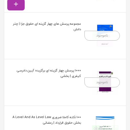
مجموعه پرسش های چهار گزینه ای حقوق جزا | چتر
دانش
ناموجود
1000 پرسش چهار گزینه ای برگزیده آیین دادرسی
کیفری | بخشی
ناموجود
100 نکته کاملا ضروری A Level And As Level Law
بخش حقوق قرارداد | رمضانی