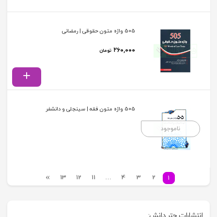
505 واژه متون حقوقی | رمضانی
۲۶۰,۰۰۰
تومان
505 واژه متون فقه | سینجلی و دانشفر
ناموجود
13
12
11
…
4
3
2
1
انتشارات چتر دانش: