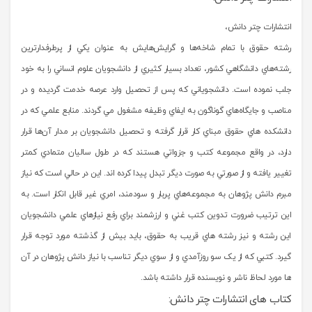
انتشارات چتر دانش،
رشته حقوق با تمام شاخه‌ها و گرايش‌هايش به عنوان يکي از پرطرفدارترين
رشته‌هاي دانشگاهي کشور، تعداد بسيار کثيري از دانشجويان علوم انساني را به خود
جلب نموده است. دانشجوياني که پس از تحصيل وارد عرصه خدمت گرديده و در
مناصب و جايگاه‌هاي گوناگون به ايفاي وظيفه مشغول مي گردند. منابع علمي که در
دانشکده هاي حقوق مبناي کار قرار گرفته و تحصيل دانشجويان بر مدار آن‌ها قرار
دارد، در واقع مجموعه کتب و جزواتي هستند که در طول ساليان متمادي کمتر
تغيير يافته و از صورتي به صورت ديگر تبدل پيدا کرده اند. اين در حالي است که نياز
مبرم دانش پژوهان به مجموعه‌هاي پربار و سودمند، امري غير قابل انکار است. به
اين ترتيب ضرورت تدوين کتب غني و ارزشمند براي رفع نيازهاي علمي دانشجويان
اين رشته و نيز رشته هاي قريب به حقوق، بايد بيش از گذشته مورد توجه قرار
گيرد. کتبي که از يک سو روزآمدي و از سوي ديگر تناسب با نياز دانش پژوهان در آن
ها مورد لحاظ ناشر و نويسنده قرار داشته باشد.
کتاب های انتشارات چتر دانش: