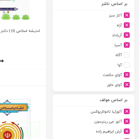
بر اساس ناشر
آثار سبز
آراه
اندیشه اسلامی (1) | دکتر غفاری
آریاداد
آسیا
آگاه
۰۰
آوا
آوای حکمت
آوای خاور
آوای دانش گستر
بر اساس مولف
آوند دانش
آئورلیا تامولاریوکس
آیدین
آتور جی رینرسون
ارجمند
آرش ابراهیم زاده
ارسطو