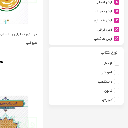
آرش انصاری
ارشد
آرش باقریان
اسلامیه
آرش خدایاری
اشکان
آرش نراقی
اطلاعات
درآمدی تحلیلی بر انقلاب ا
آرش هاشمی
امجد
عیوضی
آرمین طلعت
امید انقلاب
نوع کتاب
آرون رایت
امیرکبیر
۰۰
آزمونی
آزاده صادقی
انتشارات موسسه مطالعات حقوقی دکتر محمد حسین شهبازی
آموزشی
آزیتا قربانی رحیم
انجمن آثار و مفاخر فرهنگی
دانشگاهی
آلبرت ون دایسی
اندیشه ارشد
قانون
آلن ردفرن
اندیشه بیگی
کاربردی
آمنه باخدا
اندیشه سبز نوین
آمنه خدادادی
اندیشه عصر
آنتونی آگوس
اندیشه های حقوقی