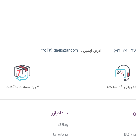
آدرس ایمیل :
info [at] dadbazar.com
بانی 24 ساعته
7 روز ضمانت بازگشت
ن
با دادبازار
وبلاگ
ن کالا
درباره ما