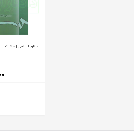
آیت الله سید محمد موسوی بجنوردی
ترمه
آیت الله سید محمدحسین فضل الله
تفکر ناب
آیت الله سید محمدرضا مدرسی طباطبایی یزدی
توازن
آیت الله شیخ باقرایروانی
تولید کتاب
آیت الله شیخ جعفر سبحانی
تی آرا
اخلاق اسلامی | سادات
آیت‌ الله عباس کعبی
تیسا
آیت الله عباسعلی عمید زنجانی
ثالث
آیت الله علی مشکینی
جامعه حسابداران رسمی ایران
۰۰
آیت کریمی
جاودانه
آیدا حاصلی
جنگل
آیدین لطف اله زادگان
جهاد دانشگاهی
اباالفضل سلیمیان
جهش
ابراهيم قرباني
جی 5
ابراهیم اسماعیلی هریسی
چتر دانش