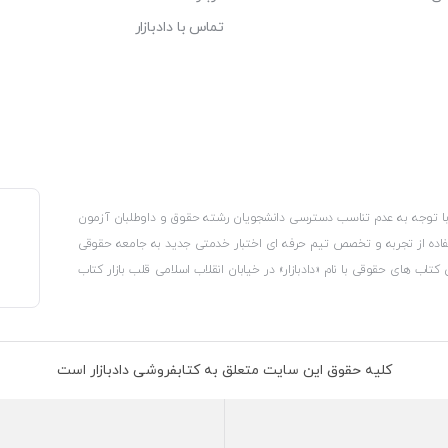
تماس با دادبازار
، با توجه به عدم تناسب دسترسی دانشجویان رشته حقوق و داوطلبان آزمون
استفاده از تجربه و تخصص تیم حرفه ای اختبار خدمتی جدید به جامعه حقوقی
 کتاب های حقوقی با نام «دادبازار» در خیابان انقلاب اسلامی قلب بازار کتاب
کترونیکی وزارت صنعت، معدن و تجارت، نشان ملی ثبت رسانه های دیجیتال از
از اتحادیه ناشران و کتابفروشان تهران به منظور ارائه مطمئن ترین خدمات
ه بر این با بهره گیری از فناوری برتر روز دنیا وبسایت کتابفروشی تخصصی
کلیه حقوق این سایت متعلق به کتابفروشی دادبازار است
 تلفیق آن با شناخت کامل نیازهای جامعه حقوقی کشور راه اندازی کردیم تا
 نیاز خود را تهیه کنند.