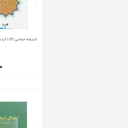
آنتونیو کاسسه
بنگاه ترجمه و نشر کتاب پارسه
آندره لگراند
بهتاب
آندره مارمور
بهنامی
آندریاس کاکینیس
بهینه
آنگوس نرس
اندیشه اسلامی (2) | آیت الله سبحانی
بوستان کتاب
آیت الله العظمی حاج شیخ حسن نجفی قدس الله سره
پریکا
آیت الله العظمی سید ابوالقاسم خوئی
پژواک عدالت
۰
آیت الله حاج شیخ محمد جواد فاضل لنکرانی
پژوهش
آیت الله دکتر سعید رجحان
پژوهشکده شورای نگهبان
آیت الله دکتر سید کاظم مصطفوی
پژوهشگاه حوزه و دانشگاه
آیت الله سید ابوالقاسم موسوی خوئی
پژوهشگاه علوم و فرهنگ اسلامی
آیت الله سید محمد حسن مرعشی
پژوهشگاه فرهنگ و اندیشه اسلامی
آیت الله سید محمد حسن مرعشی شوشتری
پیام غدیر
آیت الله سید محمد خامنه ای
پیام نور