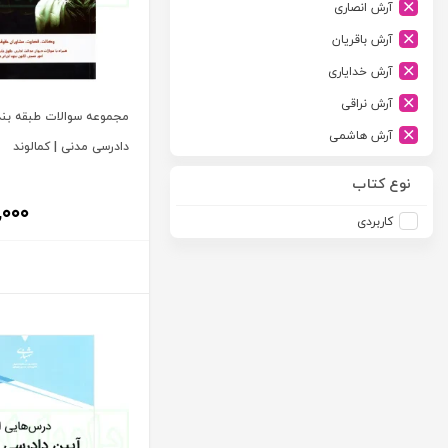
آرش انصاری
ارشد
آرش باقریان
اسلامیه
آرش خدایاری
اشکان
آرش نراقی
اطلاعات
مجموعه سوالات طبقه بن
آرش هاشمی
امجد
دادرسی مدنی | کمالوند
آرمین طلعت
امید انقلاب
نوع کتاب
آرون رایت
,۰۰۰
امیرکبیر
کاربردی
آزاده صادقی
انتشارات موسسه مطالعات حقوقی دکتر محمد حسین شهبازی
آزیتا قربانی رحیم
انجمن آثار و مفاخر فرهنگی
آلبرت ون دایسی
اندیشه ارشد
آلن ردفرن
اندیشه بیگی
آمنه باخدا
اندیشه سبز نوین
آمنه خدادادی
اندیشه عصر
آنتونی آگوس
اندیشه های حقوقی