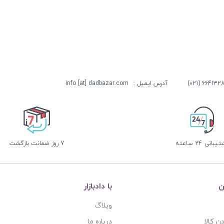
آدرس ایمیل :
info [at] dadbazar.com
بانی 24 ساعته
7 روز ضمانت بازگشت
ن
با دادبازار
وبلاگ
ن کالا
درباره ما