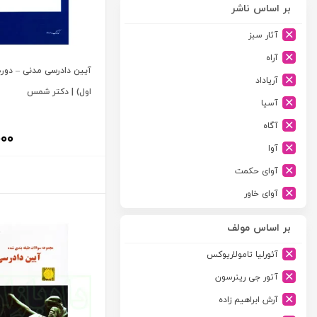
بر اساس ناشر
آثار سبز
آراه
آیین دادرسی مدنی – دوره 
آریاداد
اول) | دکتر شمس
آسیا
آگاه
۰۰۰
آوا
آوای حکمت
آوای خاور
آوای دانش گستر
بر اساس مولف
آوند دانش
آئورلیا تامولاریوکس
آیدین
آتور جی رینرسون
ارجمند
آرش ابراهیم زاده
ارسطو