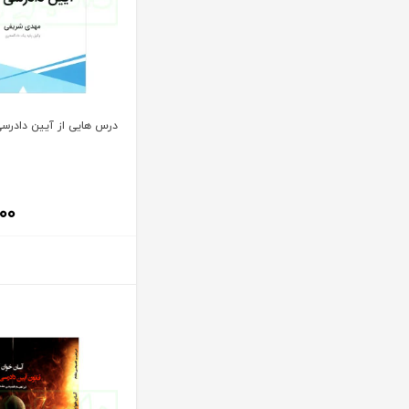
آنتونیو کاسسه
بنگاه ترجمه و نشر کتاب پارسه
آندره لگراند
بهتاب
آندره مارمور
بهنامی
آندریاس کاکینیس
بهینه
آنگوس نرس
درس هایی از آیین دادرس
بوستان کتاب
آیت الله العظمی حاج شیخ حسن نجفی قدس الله سره
پریکا
آیت الله العظمی سید ابوالقاسم خوئی
پژواک عدالت
۰۰
آیت الله حاج شیخ محمد جواد فاضل لنکرانی
پژوهش
آیت الله دکتر سعید رجحان
پژوهشکده شورای نگهبان
آیت الله دکتر سید کاظم مصطفوی
پژوهشگاه حوزه و دانشگاه
آیت الله سید ابوالقاسم موسوی خوئی
پژوهشگاه علوم و فرهنگ اسلامی
آیت الله سید محمد حسن مرعشی
پژوهشگاه فرهنگ و اندیشه اسلامی
آیت الله سید محمد حسن مرعشی شوشتری
پیام غدیر
آیت الله سید محمد خامنه ای
پیام نور