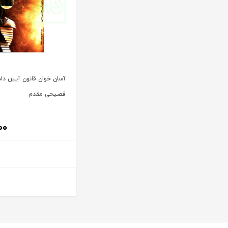
آیت الله سید محمد موسوی بجنوردی
ترمه
آیت الله سید محمدحسین فضل الله
تفکر ناب
آیت الله سید محمدرضا مدرسی طباطبایی یزدی
توازن
آیت الله شیخ باقرایروانی
تولید کتاب
آیت الله شیخ جعفر سبحانی
تی آرا
آسان خوان قانون آیین دا
آیت‌ الله عباس کعبی
تیسا
فصیحی مقدم
آیت الله عباسعلی عمید زنجانی
ثالث
آیت الله علی مشکینی
جامعه حسابداران رسمی ایران
۰۰
آیت کریمی
جاودانه
آیدا حاصلی
جنگل
آیدین لطف اله زادگان
جهاد دانشگاهی
اباالفضل سلیمیان
جهش
ابراهيم قرباني
جی 5
ابراهیم اسماعیلی هریسی
چتر دانش