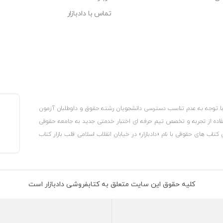
تماس با دادبازار
، با توجه به عدم تناسب دسترسی دانشجویان رشته حقوق و داوطلبان آزمون
استفاده از تجربه و تخصص تیم حرفه ای اختبار خدمتی جدید به جامعه حقوقی
 کتاب های حقوقی با نام «دادبازار» در خیابان انقلاب اسلامی قلب بازار کتاب
کترونیکی وزارت صنعت، معدن و تجارت، نشان ملی ثبت رسانه های دیجیتال از
از اتحادیه ناشران و کتابفروشان تهران به منظور ارائه مطمئن ترین خدمات
ه بر این با بهره گیری از فناوری برتر روز دنیا وبسایت کتابفروشی تخصصی
کلیه حقوق این سایت متعلق به کتابفروشی دادبازار است
 تلفیق آن با شناخت کامل نیازهای جامعه حقوقی کشور راه اندازی کردیم تا
 نیاز خود را تهیه کنند.