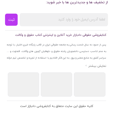
از تخفیف ها و جدیدترین ها با خبر شوید:
ثبت
کتابفروشی حقوقی دادبازار خرید آنلاین و اینترنتی کتاب حقوق و وکالت
پس از حدود ده سال خدمت رسانی به جامعه حقوقی ایران در قالب پایگاه خبری اختبار، با توجه
به عدم تناسب دسترسی دانشجویان رشته حقوق و داوطلبان آزمون های وکالت، قضاوت و ...
سراسر کشور به منابع معتبر و بروز، به این فکر افتادیم با استفاده از تجربه و تخصص تیم حرفه
ای اختبار خدمتی جدید به جامعه حقوقی ایران ارائه کنیم. به این منظور با راه اندازی و تجهیز
نمایشگاه و فروشگاه دائمی تخصصی کتاب های حقوقی با نام «دادبازار» در خیابان انقلاب
اسلامی قلب بازار کتاب ایران و اخذ مجوزهای قانونی از جمله نماد اعتماد الکترونیک از مرکز
توسعه تجارت الکترونیکی وزارت صنعت، معدن و تجارت، نشان ملی ثبت رسانه های دیجیتال از
مرکز فناوری اطلاعات و رسانه های دیجیتال وزارت فرهنگ و ارشاد اسلامی و پروانه کسب از
اتحادیه ناشران و کتابفروشان تهران به منظور ارائه مطمئن ترین خدمات مجموعه بسیار کامل و
معتبری از کتاب های حقوقی را به علاقمندان عرضه کرده ایم. علاوه بر این با بهره گیری از فناوری
کلیه حقوق این سایت متعلق به کتابفروشی دادبازار است
برتر روز دنیا وبسایت کتابفروشی تخصصی حقوقی دادبازار را با استفاده از حدود ده سال تجربه