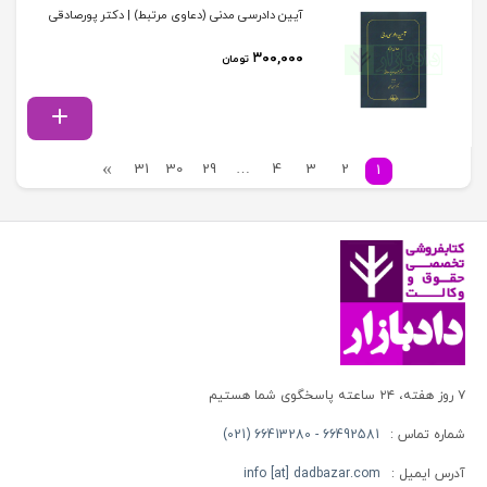
آیین دادرسی مدنی (دعاوی مرتبط) | دکتر پورصادقی
۳۰۰,۰۰۰
تومان
31
30
29
…
4
3
2
1
۷ روز هفته، ۲۴ ساعته پاسخگوی شما هستیم
شماره تماس :
66492581 - 66413280 (021)
آدرس ایمیل :
info [at] dadbazar.com