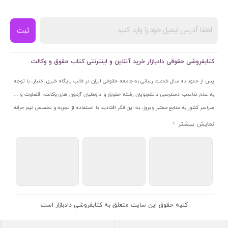
ثبت
کتابفروشی حقوقی دادبازار خرید آنلاین و اینترنتی کتاب حقوق و وکالت
پس از حدود ده سال خدمت رسانی به جامعه حقوقی ایران در قالب پایگاه خبری اختبار، با توجه
به عدم تناسب دسترسی دانشجویان رشته حقوق و داوطلبان آزمون های وکالت، قضاوت و ...
سراسر کشور به منابع معتبر و بروز، به این فکر افتادیم با استفاده از تجربه و تخصص تیم حرفه
ای اختبار خدمتی جدید به جامعه حقوقی ایران ارائه کنیم. به این منظور با راه اندازی و تجهیز
نمایشگاه و فروشگاه دائمی تخصصی کتاب های حقوقی با نام «دادبازار» در خیابان انقلاب
اسلامی قلب بازار کتاب ایران و اخذ مجوزهای قانونی از جمله نماد اعتماد الکترونیک از مرکز
توسعه تجارت الکترونیکی وزارت صنعت، معدن و تجارت، نشان ملی ثبت رسانه های دیجیتال از
مرکز فناوری اطلاعات و رسانه های دیجیتال وزارت فرهنگ و ارشاد اسلامی و پروانه کسب از
اتحادیه ناشران و کتابفروشان تهران به منظور ارائه مطمئن ترین خدمات مجموعه بسیار کامل و
معتبری از کتاب های حقوقی را به علاقمندان عرضه کرده ایم. علاوه بر این با بهره گیری از فناوری
کلیه حقوق این سایت متعلق به کتابفروشی دادبازار است
برتر روز دنیا وبسایت کتابفروشی تخصصی حقوقی دادبازار را با استفاده از حدود ده سال تجربه
تخصصی در حوزه فناوری اطلاعات و تلفیق آن با شناخت کامل نیازهای جامعه حقوقی کشور راه