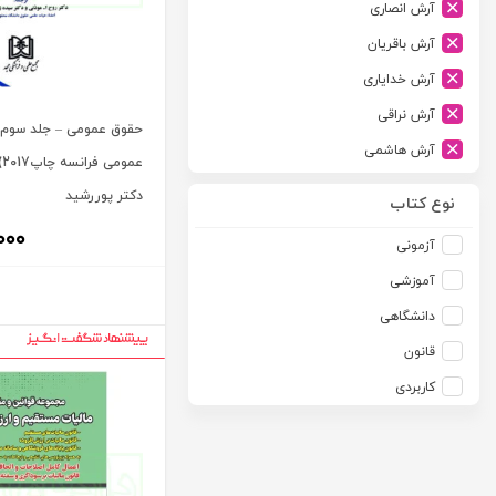
آرش انصاری
ارشد
آرش باقریان
اسلامیه
آرش خدایاری
اشکان
آرش نراقی
اطلاعات
حقوق عمومی – جلد سوم 
آرش هاشمی
امجد
ع
آرمین طلعت
دکتر پوررشید
امید انقلاب
نوع کتاب
آرون رایت
امیرکبیر
۰۰۰
آزمونی
آزاده صادقی
انتشارات موسسه مطالعات حقوقی دکتر محمد حسین شهبازی
آموزشی
آزیتا قربانی رحیم
انجمن آثار و مفاخر فرهنگی
دانشگاهی
آلبرت ون دایسی
اندیشه ارشد
قانون
آلن ردفرن
اندیشه بیگی
کاربردی
آمنه باخدا
اندیشه سبز نوین
آمنه خدادادی
اندیشه عصر
آنتونی آگوس
اندیشه های حقوقی