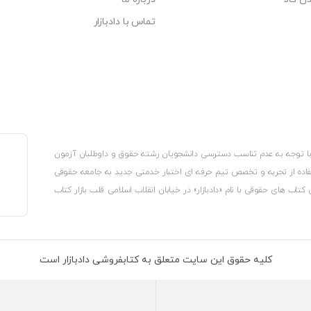
تماس با دادبازار
، با توجه به عدم تناسب دسترسی دانشجویان رشته حقوق و داوطلبان آزمون
استفاده از تجربه و تخصص تیم حرفه ای اختبار خدمتی جدید به جامعه حقوقی
 کتاب های حقوقی با نام «دادبازار» در خیابان انقلاب اسلامی قلب بازار کتاب
کترونیکی وزارت صنعت، معدن و تجارت، نشان ملی ثبت رسانه های دیجیتال از
از اتحادیه ناشران و کتابفروشان تهران به منظور ارائه مطمئن ترین خدمات
ه بر این با بهره گیری از فناوری برتر روز دنیا وبسایت کتابفروشی تخصصی
کلیه حقوق این سایت متعلق به کتابفروشی دادبازار است
 تلفیق آن با شناخت کامل نیازهای جامعه حقوقی کشور راه اندازی کردیم تا
 نیاز خود را تهیه کنند.