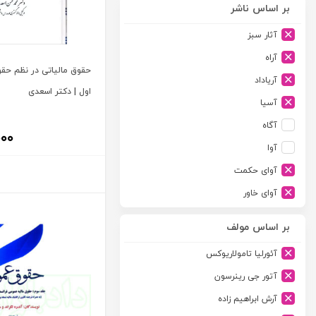
بر اساس ناشر
آثار سبز
آراه
حقوق مالیاتی در نظم حقو
آریاداد
اول | دکتر اسعدی
آسیا
آگاه
۰۰۰
آوا
آوای حکمت
آوای خاور
آوای دانش گستر
بر اساس مولف
آوند دانش
آئورلیا تامولاریوکس
آیدین
آتور جی رینرسون
ارجمند
آرش ابراهیم زاده
ارسطو