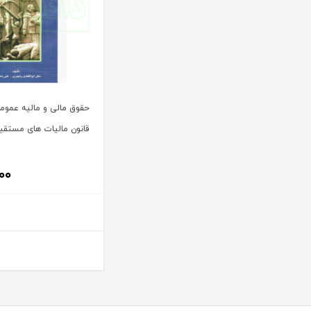
آیت الله سید محمد موسوی بجنوردی
ترمه
آیت الله سید محمدحسین فضل الله
تفکر ناب
آیت الله سید محمدرضا مدرسی طباطبایی یزدی
توازن
آیت الله شیخ باقرایروانی
تولید کتاب
آیت الله شیخ جعفر سبحانی
تی آرا
حقوق مالی و مالیه عموم
آیت‌ الله عباس کعبی
تیسا
قانون مالیات های مستقیم
آیت الله عباسعلی عمید زنجانی
ثالث
آیت الله علی مشکینی
جامعه حسابداران رسمی ایران
۰۰
آیت کریمی
جاودانه
آیدا حاصلی
جنگل
آیدین لطف اله زادگان
جهاد دانشگاهی
اباالفضل سلیمیان
جهش
ابراهيم قرباني
جی 5
ابراهیم اسماعیلی هریسی
چتر دانش