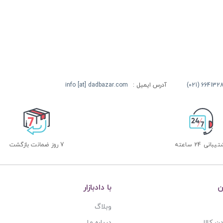
آدرس ایمیل :
info [at] dadbazar.com
بانی 24 ساعته
7 روز ضمانت بازگشت
ن
با دادبازار
وبلاگ
ن کالا
درباره ما