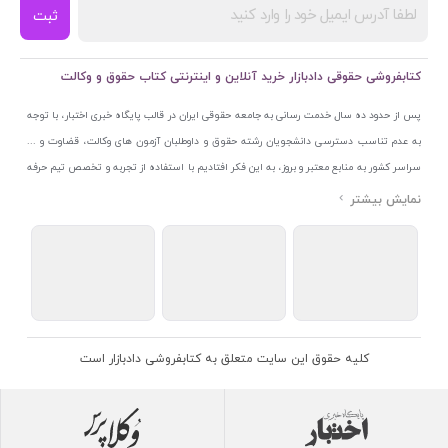
ثبت
کتابفروشی حقوقی دادبازار خرید آنلاین و اینترنتی کتاب حقوق و وکالت
پس از حدود ده سال خدمت رسانی به جامعه حقوقی ایران در قالب پایگاه خبری اختبار، با توجه
به عدم تناسب دسترسی دانشجویان رشته حقوق و داوطلبان آزمون های وکالت، قضاوت و ...
سراسر کشور به منابع معتبر و بروز، به این فکر افتادیم با استفاده از تجربه و تخصص تیم حرفه
ای اختبار خدمتی جدید به جامعه حقوقی ایران ارائه کنیم. به این منظور با راه اندازی و تجهیز
نمایشگاه و فروشگاه دائمی تخصصی کتاب های حقوقی با نام «دادبازار» در خیابان انقلاب
اسلامی قلب بازار کتاب ایران و اخذ مجوزهای قانونی از جمله نماد اعتماد الکترونیک از مرکز
توسعه تجارت الکترونیکی وزارت صنعت، معدن و تجارت، نشان ملی ثبت رسانه های دیجیتال از
مرکز فناوری اطلاعات و رسانه های دیجیتال وزارت فرهنگ و ارشاد اسلامی و پروانه کسب از
اتحادیه ناشران و کتابفروشان تهران به منظور ارائه مطمئن ترین خدمات مجموعه بسیار کامل و
معتبری از کتاب های حقوقی را به علاقمندان عرضه کرده ایم. علاوه بر این با بهره گیری از فناوری
کلیه حقوق این سایت متعلق به کتابفروشی دادبازار است
برتر روز دنیا وبسایت کتابفروشی تخصصی حقوقی دادبازار را با استفاده از حدود ده سال تجربه
تخصصی در حوزه فناوری اطلاعات و تلفیق آن با شناخت کامل نیازهای جامعه حقوقی کشور راه
اندازی کردیم تا علاقمندان بتوانند با اطمینان کافی و به اتکای اعتبار این مجموعه قدیمی کتاب و