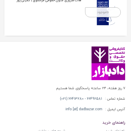
لغات ضروری متون حقوقی فرانسوی | کمیلی پور
ناموجود
۷ روز هفته، ۲۴ ساعته پاسخگوی شما هستیم
شماره تماس :
66492581 - 66413280 (021)
آدرس ایمیل :
info [at] dadbazar.com
راهنمای خرید