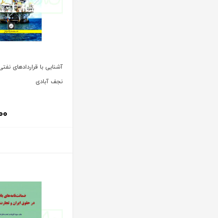
آنتونیو کاسسه
بنگاه ترجمه و نشر کتاب پارسه
آندره لگراند
بهتاب
آندره مارمور
بهنامی
آندریاس کاکینیس
بهینه
آنگوس نرس
آشنایی با قراردادهای نفتی
بوستان کتاب
نجف آبادی
آیت الله العظمی حاج شیخ حسن نجفی قدس الله سره
پریکا
آیت الله العظمی سید ابوالقاسم خوئی
پژواک عدالت
۰۰
آیت الله حاج شیخ محمد جواد فاضل لنکرانی
پژوهش
آیت الله دکتر سعید رجحان
پژوهشکده شورای نگهبان
آیت الله دکتر سید کاظم مصطفوی
پژوهشگاه حوزه و دانشگاه
آیت الله سید ابوالقاسم موسوی خوئی
پژوهشگاه علوم و فرهنگ اسلامی
آیت الله سید محمد حسن مرعشی
پژوهشگاه فرهنگ و اندیشه اسلامی
آیت الله سید محمد حسن مرعشی شوشتری
پیام غدیر
آیت الله سید محمد خامنه ای
پیام نور