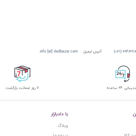
آدرس ایمیل :
info [at] dadbazar.com
بانی 24 ساعته
7 روز ضمانت بازگشت
ن
با دادبازار
وبلاگ
ن کالا
درباره ما