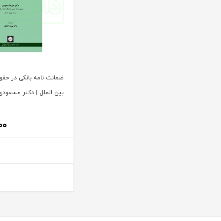
آیت الله سید محمد موسوی بجنوردی
ترمه
آیت الله سید محمدحسین فضل الله
تفکر ناب
آیت الله سید محمدرضا مدرسی طباطبایی یزدی
توازن
آیت الله شیخ باقرایروانی
تولید کتاب
آیت الله شیخ جعفر سبحانی
تی آرا
ضمانت نامه بانکی در حقوق
آیت‌ الله عباس کعبی
تیسا
بین الملل | دکتر مسعودی
آیت الله عباسعلی عمید زنجانی
ثالث
آیت الله علی مشکینی
جامعه حسابداران رسمی ایران
۰۰
آیت کریمی
جاودانه
آیدا حاصلی
جنگل
آیدین لطف اله زادگان
جهاد دانشگاهی
اباالفضل سلیمیان
جهش
ابراهيم قرباني
جی 5
ابراهیم اسماعیلی هریسی
چتر دانش