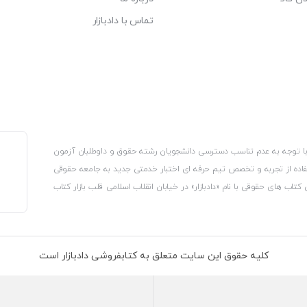
تماس با دادبازار
، با توجه به عدم تناسب دسترسی دانشجویان رشته حقوق و داوطلبان آزمون
استفاده از تجربه و تخصص تیم حرفه ای اختبار خدمتی جدید به جامعه حقوقی
 کتاب های حقوقی با نام «دادبازار» در خیابان انقلاب اسلامی قلب بازار کتاب
کترونیکی وزارت صنعت، معدن و تجارت، نشان ملی ثبت رسانه های دیجیتال از
از اتحادیه ناشران و کتابفروشان تهران به منظور ارائه مطمئن ترین خدمات
ه بر این با بهره گیری از فناوری برتر روز دنیا وبسایت کتابفروشی تخصصی
کلیه حقوق این سایت متعلق به کتابفروشی دادبازار است
 تلفیق آن با شناخت کامل نیازهای جامعه حقوقی کشور راه اندازی کردیم تا
 نیاز خود را تهیه کنند.