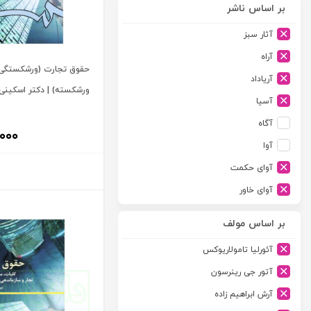
بر اساس ناشر
آثار سبز
آراه
حقوق تجارت (ورشکستگی 
آریاداد
ورشکسته) | دکتر اسکینی
آسیا
آگاه
۰۰۰
آوا
آوای حکمت
آوای خاور
آوای دانش گستر
بر اساس مولف
آوند دانش
آئورلیا تامولاریوکس
آیدین
آتور جی رینرسون
ارجمند
آرش ابراهیم زاده
ارسطو