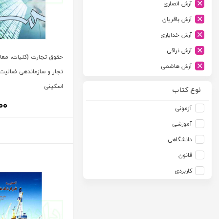
آرش انصاری
ارشد
آرش باقریان
اسلامیه
آرش خدایاری
اشکان
آرش نراقی
اطلاعات
حقوق تجارت (کلیات، معا
آرش هاشمی
امجد
تجار و سازماندهی فعالیت 
آرمین طلعت
اسکینی
امید انقلاب
نوع کتاب
آرون رایت
امیرکبیر
۰۰
آزمونی
آزاده صادقی
انتشارات موسسه مطالعات حقوقی دکتر محمد حسین شهبازی
آموزشی
آزیتا قربانی رحیم
انجمن آثار و مفاخر فرهنگی
دانشگاهی
آلبرت ون دایسی
اندیشه ارشد
قانون
آلن ردفرن
اندیشه بیگی
کاربردی
آمنه باخدا
اندیشه سبز نوین
آمنه خدادادی
اندیشه عصر
آنتونی آگوس
اندیشه های حقوقی