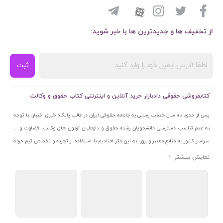
از تخفیف ها و جدیدترین ها با خبر شوید:
ثبت
کتابفروشی حقوقی دادبازار خرید آنلاین و اینترنتی کتاب حقوق و وکالت
پس از حدود ده سال خدمت رسانی به جامعه حقوقی ایران در قالب پایگاه خبری اختبار، با توجه
به عدم تناسب دسترسی دانشجویان رشته حقوق و داوطلبان آزمون های وکالت، قضاوت و ...
سراسر کشور به منابع معتبر و بروز، به این فکر افتادیم با استفاده از تجربه و تخصص تیم حرفه
ای اختبار خدمتی جدید به جامعه حقوقی ایران ارائه کنیم. به این منظور با راه اندازی و تجهیز
نمایشگاه و فروشگاه دائمی تخصصی کتاب های حقوقی با نام «دادبازار» در خیابان انقلاب
اسلامی قلب بازار کتاب ایران و اخذ مجوزهای قانونی از جمله نماد اعتماد الکترونیک از مرکز
توسعه تجارت الکترونیکی وزارت صنعت، معدن و تجارت، نشان ملی ثبت رسانه های دیجیتال از
مرکز فناوری اطلاعات و رسانه های دیجیتال وزارت فرهنگ و ارشاد اسلامی و پروانه کسب از
اتحادیه ناشران و کتابفروشان تهران به منظور ارائه مطمئن ترین خدمات مجموعه بسیار کامل و