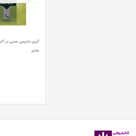
آنتونیو کاسسه
بنگاه ترجمه و نشر کتاب پارسه
آندره لگراند
بهتاب
آندره مارمور
بهنامی
آندریاس کاکینیس
بهینه
آنگوس نرس
آیین دادرسی مدنی در آئین
بوستان کتاب
باختر
آیت الله العظمی حاج شیخ حسن نجفی قدس الله سره
پریکا
آیت الله العظمی سید ابوالقاسم خوئی
پژواک عدالت
آیت الله حاج شیخ محمد جواد فاضل لنکرانی
پژوهش
آیت الله دکتر سعید رجحان
پژوهشکده شورای نگهبان
آیت الله دکتر سید کاظم مصطفوی
پژوهشگاه حوزه و دانشگاه
آیت الله سید ابوالقاسم موسوی خوئی
پژوهشگاه علوم و فرهنگ اسلامی
آیت الله سید محمد حسن مرعشی
پژوهشگاه فرهنگ و اندیشه اسلامی
آیت الله سید محمد حسن مرعشی شوشتری
پیام غدیر
آیت الله سید محمد خامنه ای
پیام نور