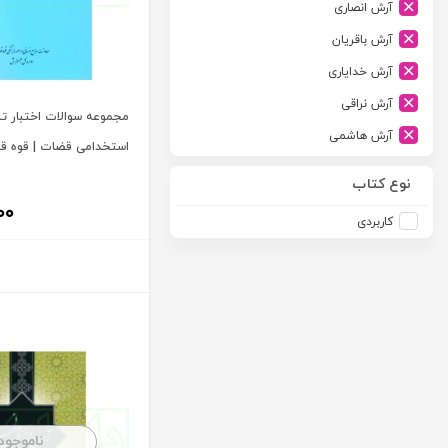
آرش انصاری
ارشد
آرش باقریان
اسلامیه
آرش خدایاری
اشکان
آرش نراقی
اطلاعات
مجموعه سوالات اختبار 
آرش هاشمی
امجد
استخدامی قضات | قوه ق
آرمین طلعت
امید انقلاب
نوع کتاب
آرون رایت
۰۰
امیرکبیر
کاربردی
آزاده صادقی
انتشارات موسسه مطالعات حقوقی دکتر محمد حسین شهبازی
آزیتا قربانی رحیم
انجمن آثار و مفاخر فرهنگی
آلبرت ون دایسی
اندیشه ارشد
آلن ردفرن
اندیشه بیگی
آمنه باخدا
اندیشه سبز نوین
آمنه خدادادی
اندیشه عصر
آنتونی آگوس
اندیشه های حقوقی
ناموجود