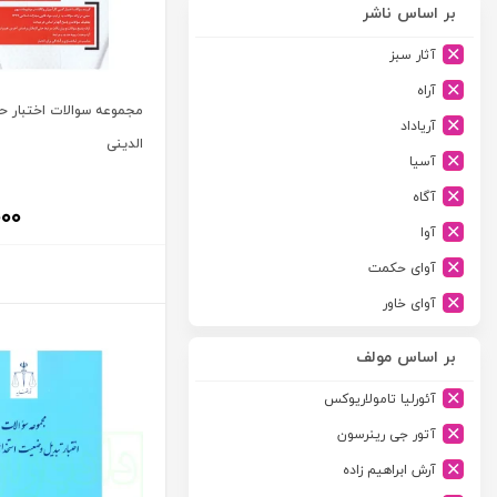
بر اساس ناشر
آثار سبز
آراه
مجموعه سوالات اختبار ح
آریاداد
الدینی
آسیا
آگاه
۰۰۰
آوا
آوای حکمت
آوای خاور
آوای دانش گستر
بر اساس مولف
آوند دانش
آئورلیا تامولاریوکس
آیدین
آتور جی رینرسون
ارجمند
آرش ابراهیم زاده
ارسطو