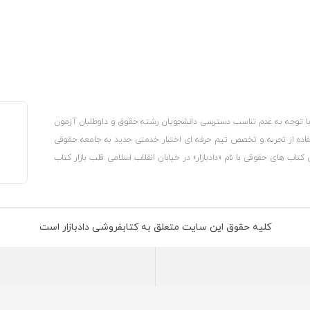
، با توجه به عدم تناسب دسترسی دانشجویان رشته حقوق و داوطلبان آزمون
استفاده از تجربه و تخصص تیم حرفه ای اختبار خدمتی جدید به جامعه حقوقی
 کتاب های حقوقی با نام «دادبازار» در خیابان انقلاب اسلامی قلب بازار کتاب
کترونیکی وزارت صنعت، معدن و تجارت، نشان ملی ثبت رسانه های دیجیتال از
از اتحادیه ناشران و کتابفروشان تهران به منظور ارائه مطمئن ترین خدمات
ه بر این با بهره گیری از فناوری برتر روز دنیا وبسایت کتابفروشی تخصصی
کلیه حقوق این سایت متعلق به کتابفروشی دادبازار است
 تلفیق آن با شناخت کامل نیازهای جامعه حقوقی کشور راه اندازی کردیم تا
 نیاز خود را تهیه کنند.