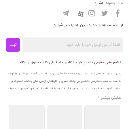
با ما همراه باشید
از تخفیف ها و جدیدترین ها با خبر شوید:
ثبت
کتابفروشی حقوقی دادبازار خرید آنلاین و اینترنتی کتاب حقوق و وکالت
پس از حدود ده سال خدمت رسانی به جامعه حقوقی ایران در قالب پایگاه خبری اختبار، با توجه
به عدم تناسب دسترسی دانشجویان رشته حقوق و داوطلبان آزمون های وکالت، قضاوت و ...
سراسر کشور به منابع معتبر و بروز، به این فکر افتادیم با استفاده از تجربه و تخصص تیم حرفه
ای اختبار خدمتی جدید به جامعه حقوقی ایران ارائه کنیم. به این منظور با راه اندازی و تجهیز
نمایشگاه و فروشگاه دائمی تخصصی کتاب های حقوقی با نام «دادبازار» در خیابان انقلاب
اسلامی قلب بازار کتاب ایران و اخذ مجوزهای قانونی از جمله نماد اعتماد الکترونیک از مرکز
توسعه تجارت الکترونیکی وزارت صنعت، معدن و تجارت، نشان ملی ثبت رسانه های دیجیتال از
مرکز فناوری اطلاعات و رسانه های دیجیتال وزارت فرهنگ و ارشاد اسلامی و پروانه کسب از