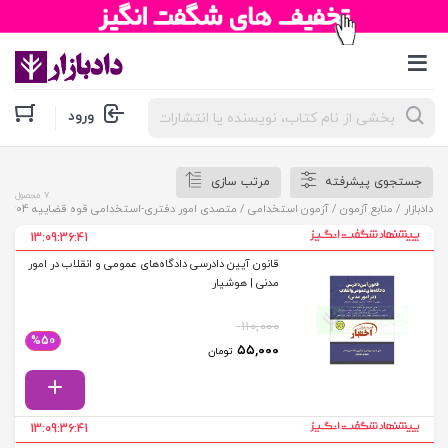
جستجوی
ورود
محصولات
جستجوی پیشرفته
مرتب سازی
7 محصول
دادبازار
/
منابع آزمون
/
آزمون استخدامی
/ متصدی امور دفتری-استخدامی قوه قضاییه 1404
13:09:36:41
قانون آیین دادرسی دادگاه‌های عمومی و انقلاب در امور
مدنی | هوشیار
۱۱۰,۰۰۰
%50
قیمت اصلی: ۱۱۰,۰۰۰ تومان بود.
قیمت فعلی: ۵۵,۰۰۰ تومان.
۵۵,۰۰۰
تومان
13:09:36:41