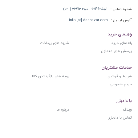
شماره تماس :
66492581 - 66413280 (021)
آدرس ایمیل :
info [at] dadbazar.com
راهنمای خرید
راهنمای خرید
شیوه های پرداخت
پرسش های متداول
خدمات مشتریان
شرایط و قوانین
رویه های بازگرداندن کالا
حریم خصوصی
با دادبازار
وبلاگ
درباره ما
تماس با دادبازار