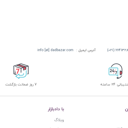
آدرس ایمیل :
info [at] dadbazar.com
بانی 24 ساعته
7 روز ضمانت بازگشت
ن
با دادبازار
وبلاگ