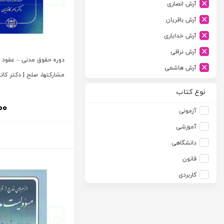
آرش انصاری
ارشد
آرش باقریان
اسلامیه
آرش خدایاری
اشکان
آرش نراقی
اطلاعات
دوره حقوق مدنی – عقود 
آرش هاشمی
امجد
مشارکتها، صلح | دکتر کاتو
آرمین طلعت
امید انقلاب
نوع کتاب
آرون رایت
امیرکبیر
۰۰
آزمونی
آزاده صادقی
انتشارات موسسه مطالعات حقوقی دکتر محمد حسین شهبازی
آموزشی
آزیتا قربانی رحیم
انجمن آثار و مفاخر فرهنگی
دانشگاهی
آلبرت ون دایسی
اندیشه ارشد
قانون
آلن ردفرن
اندیشه بیگی
کاربردی
آمنه باخدا
اندیشه سبز نوین
آمنه خدادادی
اندیشه عصر
آنتونی آگوس
اندیشه های حقوقی