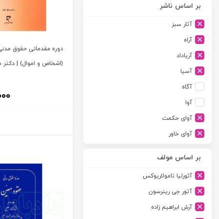
بر اساس ناشر
آثار سبز
آراه
دوره مقدماتی حقوق مدنی
آریاداد
(اشخاص و اموال) | دکتر 
آسیا
آگاه
۰۰۰
آوا
آوای حکمت
آوای خاور
آوای دانش گستر
بر اساس مولف
آوند دانش
آئورلیا تامولاریوکس
آیدین
آتور جی رینرسون
ارجمند
آرش ابراهیم زاده
ارسطو