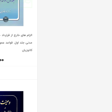
آنتونیو کاسسه
بنگاه ترجمه و نشر کتاب پارسه
آندره لگراند
بهتاب
آندره مارمور
بهنامی
آندریاس کاکینیس
بهینه
آنگوس نرس
الزام های خارج از قرارداد
بوستان کتاب
آیت الله العظمی حاج شیخ حسن نجفی قدس الله سره
مدنی جلد اول: قواعد عمو
پریکا
آیت الله العظمی سید ابوالقاسم خوئی
کاتوزیان
پژواک عدالت
آیت الله حاج شیخ محمد جواد فاضل لنکرانی
۰۰
پژوهش
آیت الله دکتر سعید رجحان
پژوهشکده شورای نگهبان
آیت الله دکتر سید کاظم مصطفوی
پژوهشگاه حوزه و دانشگاه
آیت الله سید ابوالقاسم موسوی خوئی
پژوهشگاه علوم و فرهنگ اسلامی
آیت الله سید محمد حسن مرعشی
پژوهشگاه فرهنگ و اندیشه اسلامی
آیت الله سید محمد حسن مرعشی شوشتری
پیام غدیر
آیت الله سید محمد خامنه ای
پیام نور