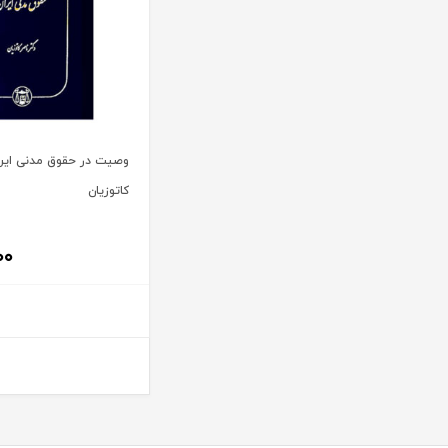
آیت الله سید محمد موسوی بجنوردی
ترمه
آیت الله سید محمدحسین فضل الله
تفکر ناب
آیت الله سید محمدرضا مدرسی طباطبایی یزدی
توازن
آیت الله شیخ باقرایروانی
تولید کتاب
آیت الله شیخ جعفر سبحانی
تی آرا
وصیت در حقوق مدنی ایران
آیت‌ الله عباس کعبی
تیسا
کاتوزیان
آیت الله عباسعلی عمید زنجانی
ثالث
آیت الله علی مشکینی
جامعه حسابداران رسمی ایران
۰۰
آیت کریمی
جاودانه
آیدا حاصلی
جنگل
آیدین لطف اله زادگان
جهاد دانشگاهی
اباالفضل سلیمیان
جهش
ابراهيم قرباني
جی 5
ابراهیم اسماعیلی هریسی
چتر دانش