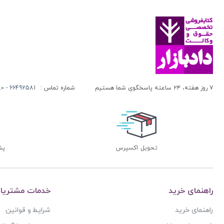
ابراهیم انوری
حقوق اسلامی
ابراهیم بیگ زاده
حقوق پویا
ابراهیم ترابی
حقوق یار
ابراهیم عابدی فیروز جائی
حقوقدان
ابراهیم فصیحی مقدم
حقوقی
ابراهیم کلانتری
۷ روز هفته، ۲۴ ساعته پاسخگوی شما هستیم
شماره تماس :
66492581 - 66413280 (021)
خردنگار
ابراهیم موسوی
خرسندی
ابراهیم نوری
خط سوم
ابراهیم یاقوتی
داد و دانش
تحویل اکسپرس
پشتی
ابراهیم یوسفی محله
دادبازار
ابوالفضل باقری راد
دادبانان دانا
ابوالفضل خانیچه
دادبخش
راهنمای خرید
خدمات مشتریا
ابوالفضل نیکو کار
دادستان
راهنمای خرید
شرایط و قوانین
ابوالفضل نیکوکار
دادگستر