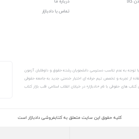
ن کالا
درباره ما
تماس با دادبازار
، با توجه به عدم تناسب دسترسی دانشجویان رشته حقوق و داوطلبان آزمون
استفاده از تجربه و تخصص تیم حرفه ای اختبار خدمتی جدید به جامعه حقوقی
 کتاب های حقوقی با نام «دادبازار» در خیابان انقلاب اسلامی قلب بازار کتاب
کترونیکی وزارت صنعت، معدن و تجارت، نشان ملی ثبت رسانه های دیجیتال از
از اتحادیه ناشران و کتابفروشان تهران به منظور ارائه مطمئن ترین خدمات
ه بر این با بهره گیری از فناوری برتر روز دنیا وبسایت کتابفروشی تخصصی
کلیه حقوق این سایت متعلق به کتابفروشی دادبازار است
 تلفیق آن با شناخت کامل نیازهای جامعه حقوقی کشور راه اندازی کردیم تا
 نیاز خود را تهیه کنند.