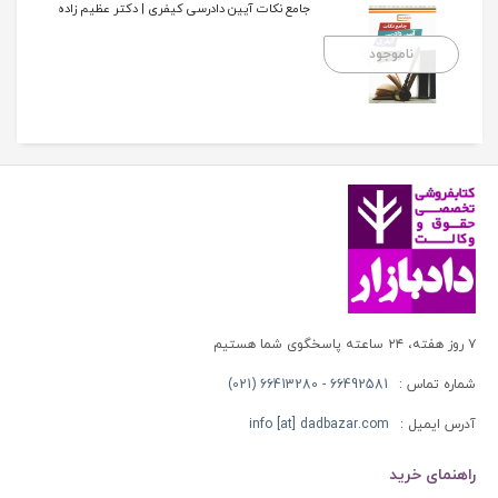
جامع نکات آیین دادرسی کیفری | دکتر عظیم زاده
ناموجود
۷ روز هفته، ۲۴ ساعته پاسخگوی شما هستیم
شماره تماس :
66492581 - 66413280 (021)
آدرس ایمیل :
info [at] dadbazar.com
راهنمای خرید