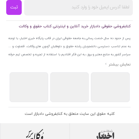
ثبت
کتابفروشی حقوقی دادبازار خرید آنلاین و اینترنتی کتاب حقوق و وکالت
پس از حدود ده سال خدمت رسانی به جامعه حقوقی ایران در قالب پایگاه خبری اختبار، با توجه
به عدم تناسب دسترسی دانشجویان رشته حقوق و داوطلبان آزمون های وکالت، قضاوت و ...
سراسر کشور به منابع معتبر و بروز، به این فکر افتادیم با استفاده از تجربه و تخصص تیم حرفه
ای اختبار خدمتی جدید به جامعه حقوقی ایران ارائه کنیم. به این منظور با راه اندازی و تجهیز
نمایشگاه و فروشگاه دائمی تخصصی کتاب های حقوقی با نام «دادبازار» در خیابان انقلاب
اسلامی قلب بازار کتاب ایران و اخذ مجوزهای قانونی از جمله نماد اعتماد الکترونیک از مرکز
توسعه تجارت الکترونیکی وزارت صنعت، معدن و تجارت، نشان ملی ثبت رسانه های دیجیتال از
مرکز فناوری اطلاعات و رسانه های دیجیتال وزارت فرهنگ و ارشاد اسلامی و پروانه کسب از
اتحادیه ناشران و کتابفروشان تهران به منظور ارائه مطمئن ترین خدمات مجموعه بسیار کامل و
معتبری از کتاب های حقوقی را به علاقمندان عرضه کرده ایم. علاوه بر این با بهره گیری از فناوری
کلیه حقوق این سایت متعلق به کتابفروشی دادبازار است
برتر روز دنیا وبسایت کتابفروشی تخصصی حقوقی دادبازار را با استفاده از حدود ده سال تجربه
تخصصی در حوزه فناوری اطلاعات و تلفیق آن با شناخت کامل نیازهای جامعه حقوقی کشور راه
اندازی کردیم تا علاقمندان بتوانند با اطمینان کافی و به اتکای اعتبار این مجموعه قدیمی کتاب و