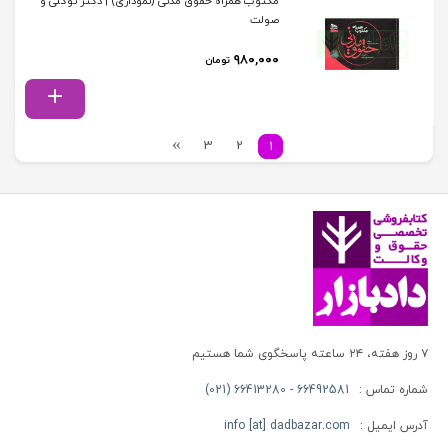
مکتوب همراه حقوق مدنی (نموداری) | دکتر توکلی و
صولت
۹۸۰,۰۰۰
تومان
3
2
1
۷ روز هفته، ۲۴ ساعته پاسخگوی شما هستیم
شماره تماس :
66492581 - 66413280 (021)
آدرس ایمیل :
info [at] dadbazar.com