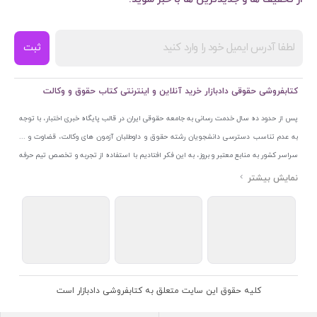
ثبت
کتابفروشی حقوقی دادبازار خرید آنلاین و اینترنتی کتاب حقوق و وکالت
پس از حدود ده سال خدمت رسانی به جامعه حقوقی ایران در قالب پایگاه خبری اختبار، با توجه
به عدم تناسب دسترسی دانشجویان رشته حقوق و داوطلبان آزمون های وکالت، قضاوت و ...
سراسر کشور به منابع معتبر و بروز، به این فکر افتادیم با استفاده از تجربه و تخصص تیم حرفه
ای اختبار خدمتی جدید به جامعه حقوقی ایران ارائه کنیم. به این منظور با راه اندازی و تجهیز
نمایشگاه و فروشگاه دائمی تخصصی کتاب های حقوقی با نام «دادبازار» در خیابان انقلاب
اسلامی قلب بازار کتاب ایران و اخذ مجوزهای قانونی از جمله نماد اعتماد الکترونیک از مرکز
توسعه تجارت الکترونیکی وزارت صنعت، معدن و تجارت، نشان ملی ثبت رسانه های دیجیتال از
مرکز فناوری اطلاعات و رسانه های دیجیتال وزارت فرهنگ و ارشاد اسلامی و پروانه کسب از
اتحادیه ناشران و کتابفروشان تهران به منظور ارائه مطمئن ترین خدمات مجموعه بسیار کامل و
معتبری از کتاب های حقوقی را به علاقمندان عرضه کرده ایم. علاوه بر این با بهره گیری از فناوری
کلیه حقوق این سایت متعلق به کتابفروشی دادبازار است
برتر روز دنیا وبسایت کتابفروشی تخصصی حقوقی دادبازار را با استفاده از حدود ده سال تجربه