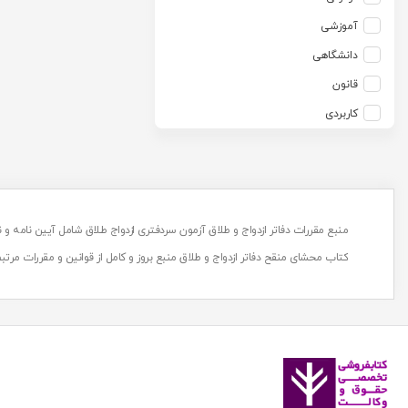
آزاده صادقی
انتشارات موسسه مطالعات حقوقی دکتر محمد حسین شهبازی
آموزشی
آزیتا قربانی رحیم
انجمن آثار و مفاخر فرهنگی
دانشگاهی
آلبرت ون دایسی
اندیشه ارشد
قانون
آلن ردفرن
اندیشه بیگی
کاربردی
آمنه باخدا
اندیشه سبز نوین
آمنه خدادادی
اندیشه عصر
آنتونی آگوس
اندیشه های حقوقی
آنتونیو کاسسه
بنگاه ترجمه و نشر کتاب پارسه
منبع مقررات دفاتر ازدواج و طلاق آزمون سردفتری ازدواج طلاق شامل آیین نامه و نظام نامه
آندره لگراند
بهتاب
کتاب محشای منقح دفاتر ازدواج و طلاق منبع بروز و کامل از قوانین و مقررات مرتبط 
آندره مارمور
بهنامی
آندریاس کاکینیس
بهینه
آنگوس نرس
بوستان کتاب
آیت الله العظمی حاج شیخ حسن نجفی قدس الله سره
پریکا
آیت الله العظمی سید ابوالقاسم خوئی
پژواک عدالت