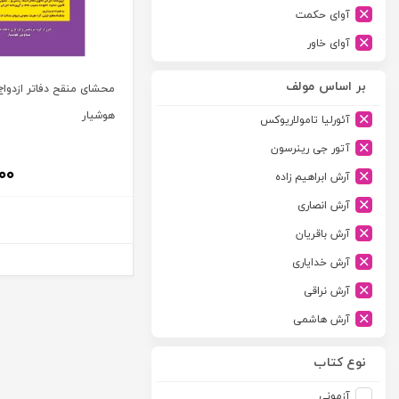
آوای حکمت
آوای خاور
آوای دانش گستر
بر اساس مولف
محشای منقح دفاتر ازدواج 
آوند دانش
هوشیار
آئورلیا تامولاریوکس
آیدین
آتور جی رینرسون
ارجمند
۰۰
آرش ابراهیم زاده
ارسطو
آرش انصاری
ارشد
آرش باقریان
اسلامیه
آرش خدایاری
اشکان
آرش نراقی
اطلاعات
آرش هاشمی
امجد
آرمین طلعت
امید انقلاب
نوع کتاب
آرون رایت
امیرکبیر
آزمونی