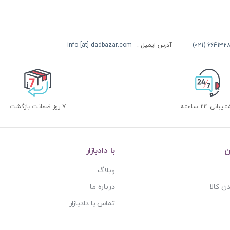
آدرس ایمیل :
info [at] dadbazar.com
بانی 24 ساعته
7 روز ضمانت بازگشت
ن
با دادبازار
وبلاگ
ن کالا
درباره ما
تماس با دادبازار