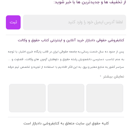
از تخفیف ها و جدیدترین ها با خبر شوید:
ثبت
کتابفروشی حقوقی دادبازار خرید آنلاین و اینترنتی کتاب حقوق و وکالت
پس از حدود ده سال خدمت رسانی به جامعه حقوقی ایران در قالب پایگاه خبری اختبار، با توجه
به عدم تناسب دسترسی دانشجویان رشته حقوق و داوطلبان آزمون های وکالت، قضاوت و ...
سراسر کشور به منابع معتبر و بروز، به این فکر افتادیم با استفاده از تجربه و تخصص تیم حرفه
ای اختبار خدمتی جدید به جامعه حقوقی ایران ارائه کنیم. به این منظور با راه اندازی و تجهیز
نمایشگاه و فروشگاه دائمی تخصصی کتاب های حقوقی با نام «دادبازار» در خیابان انقلاب
اسلامی قلب بازار کتاب ایران و اخذ مجوزهای قانونی از جمله نماد اعتماد الکترونیک از مرکز
توسعه تجارت الکترونیکی وزارت صنعت، معدن و تجارت، نشان ملی ثبت رسانه های دیجیتال از
مرکز فناوری اطلاعات و رسانه های دیجیتال وزارت فرهنگ و ارشاد اسلامی و پروانه کسب از
اتحادیه ناشران و کتابفروشان تهران به منظور ارائه مطمئن ترین خدمات مجموعه بسیار کامل و
معتبری از کتاب های حقوقی را به علاقمندان عرضه کرده ایم. علاوه بر این با بهره گیری از فناوری
کلیه حقوق این سایت متعلق به کتابفروشی دادبازار است
برتر روز دنیا وبسایت کتابفروشی تخصصی حقوقی دادبازار را با استفاده از حدود ده سال تجربه