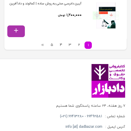
آیین دادرسی مدنی به روش ساده | کمالوند و دادآفرین
۱,۲۰۰,۰۰۰
تومان
5
4
3
2
1
۷ روز هفته، ۲۴ ساعته پاسخگوی شما هستیم
شماره تماس :
66492581 - 66413280 (021)
آدرس ایمیل :
info [at] dadbazar.com