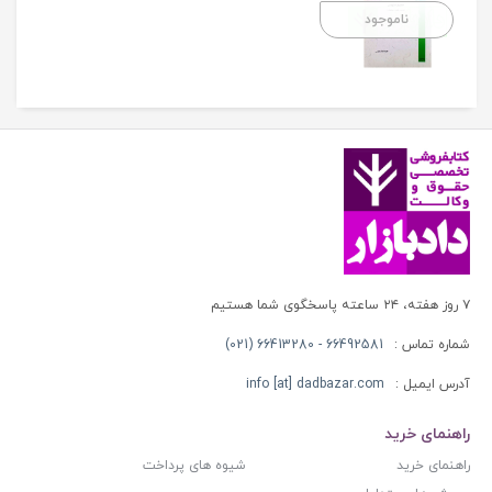
ناموجود
۷ روز هفته، ۲۴ ساعته پاسخگوی شما هستیم
شماره تماس :
66492581 - 66413280 (021)
آدرس ایمیل :
info [at] dadbazar.com
راهنمای خرید
راهنمای خرید
شیوه های پرداخت