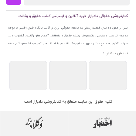
کتابفروشی حقوقی دادبازار خرید آنلاین و اینترنتی کتاب حقوق و وکالت
پس از حدود ده سال خدمت رسانی به جامعه حقوقی ایران در قالب پایگاه خبری اختبار، با توجه
به عدم تناسب دسترسی دانشجویان رشته حقوق و داوطلبان آزمون های وکالت، قضاوت و ...
سراسر کشور به منابع معتبر و بروز، به این فکر افتادیم با استفاده از تجربه و تخصص تیم حرفه
ای اختبار خدمتی جدید به جامعه حقوقی ایران ارائه کنیم. به این منظور با راه اندازی و تجهیز
نمایشگاه و فروشگاه دائمی تخصصی کتاب های حقوقی با نام «دادبازار» در خیابان انقلاب
اسلامی قلب بازار کتاب ایران و اخذ مجوزهای قانونی از جمله نماد اعتماد الکترونیک از مرکز
توسعه تجارت الکترونیکی وزارت صنعت، معدن و تجارت، نشان ملی ثبت رسانه های دیجیتال از
مرکز فناوری اطلاعات و رسانه های دیجیتال وزارت فرهنگ و ارشاد اسلامی و پروانه کسب از
اتحادیه ناشران و کتابفروشان تهران به منظور ارائه مطمئن ترین خدمات مجموعه بسیار کامل و
معتبری از کتاب های حقوقی را به علاقمندان عرضه کرده ایم. علاوه بر این با بهره گیری از فناوری
کلیه حقوق این سایت متعلق به کتابفروشی دادبازار است
برتر روز دنیا وبسایت کتابفروشی تخصصی حقوقی دادبازار را با استفاده از حدود ده سال تجربه
تخصصی در حوزه فناوری اطلاعات و تلفیق آن با شناخت کامل نیازهای جامعه حقوقی کشور راه
اندازی کردیم تا علاقمندان بتوانند با اطمینان کافی و به اتکای اعتبار این مجموعه قدیمی کتاب و
منابع مورد نیاز خود را تهیه کنند.