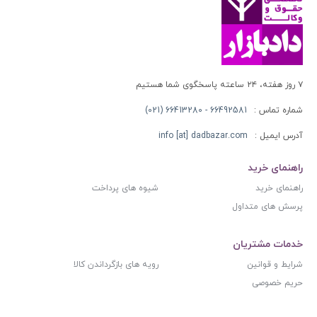
۷ روز هفته، ۲۴ ساعته پاسخگوی شما هستیم
شماره تماس :
66492581 - 66413280 (021)
آدرس ایمیل :
info [at] dadbazar.com
راهنمای خرید
راهنمای خرید
شیوه های پرداخت
پرسش های متداول
خدمات مشتریان
شرایط و قوانین
رویه های بازگرداندن کالا
حریم خصوصی