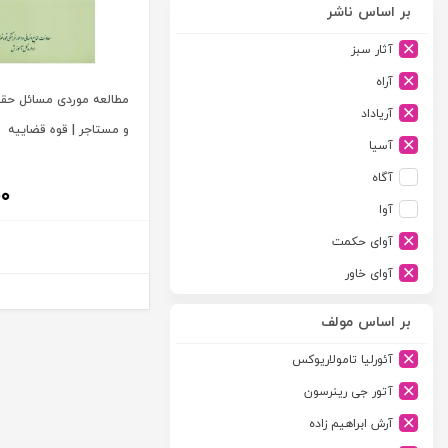
بر اساس ناشر
آثار سبز
آراه
مطالعه موردی مسائل حقو
آریاداد
و مستاجر | قوه قضاییه
آسیا
آگاه
۰۰
آوا
آوای حکمت
آوای خاور
آوای دانش گستر
بر اساس مولف
آوند دانش
آئورلیا تامولاریوکس
آیدین
آتور جی رینرسون
ارجمند
آرش ابراهیم زاده
ارسطو