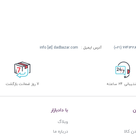
آدرس ایمیل :
info [at] dadbazar.com
بانی 24 ساعته
7 روز ضمانت بازگشت
ن
با دادبازار
وبلاگ
ن کالا
درباره ما