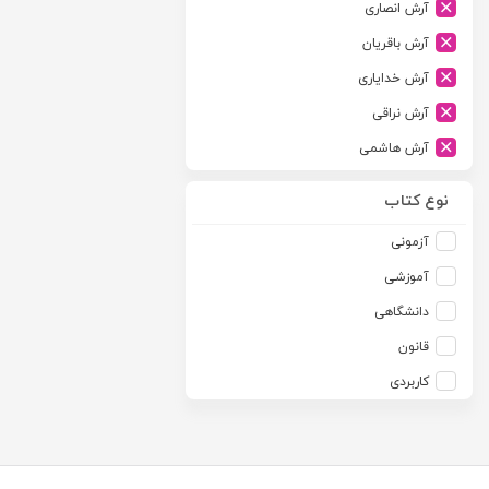
آرش انصاری
ارشد
آرش باقریان
اسلامیه
آرش خدایاری
اشکان
آرش نراقی
اطلاعات
آرش هاشمی
امجد
آرمین طلعت
امید انقلاب
نوع کتاب
آرون رایت
امیرکبیر
آزمونی
آزاده صادقی
انتشارات موسسه مطالعات حقوقی دکتر محمد حسین شهبازی
آموزشی
آزیتا قربانی رحیم
انجمن آثار و مفاخر فرهنگی
دانشگاهی
آلبرت ون دایسی
اندیشه ارشد
قانون
آلن ردفرن
اندیشه بیگی
کاربردی
آمنه باخدا
اندیشه سبز نوین
آمنه خدادادی
اندیشه عصر
آنتونی آگوس
اندیشه های حقوقی