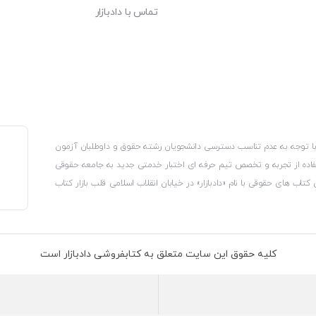
تماس با دادبازار
، با توجه به عدم تناسب دسترسی دانشجویان رشته حقوق و داوطلبان آزمون
استفاده از تجربه و تخصص تیم حرفه ای اختبار خدمتی جدید به جامعه حقوقی
 کتاب های حقوقی با نام «دادبازار» در خیابان انقلاب اسلامی قلب بازار کتاب
کترونیکی وزارت صنعت، معدن و تجارت، نشان ملی ثبت رسانه های دیجیتال از
از اتحادیه ناشران و کتابفروشان تهران به منظور ارائه مطمئن ترین خدمات
ه بر این با بهره گیری از فناوری برتر روز دنیا وبسایت کتابفروشی تخصصی
کلیه حقوق این سایت متعلق به کتابفروشی دادبازار است
 تلفیق آن با شناخت کامل نیازهای جامعه حقوقی کشور راه اندازی کردیم تا
 نیاز خود را تهیه کنند.