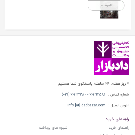
ناموجود
۷ روز هفته، ۲۴ ساعته پاسخگوی شما هستیم
شماره تماس :
66492581 - 66413280 (021)
آدرس ایمیل :
info [at] dadbazar.com
راهنمای خرید
راهنمای خرید
شیوه های پرداخت