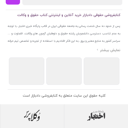
کتابفروشی حقوقی دادبازار خرید آنلاین و اینترنتی کتاب حقوق و وکالت
پس از حدود ده سال خدمت رسانی به جامعه حقوقی ایران در قالب پایگاه خبری اختبار، با توجه
به عدم تناسب دسترسی دانشجویان رشته حقوق و داوطلبان آزمون های وکالت، قضاوت و ...
سراسر کشور به منابع معتبر و بروز، به این فکر افتادیم با استفاده از تجربه و تخصص تیم حرفه
ای اختبار خدمتی جدید به جامعه حقوقی ایران ارائه کنیم. به این منظور با راه اندازی و تجهیز
نمایشگاه و فروشگاه دائمی تخصصی کتاب های حقوقی با نام «دادبازار» در خیابان انقلاب
اسلامی قلب بازار کتاب ایران و اخذ مجوزهای قانونی از جمله نماد اعتماد الکترونیک از مرکز
توسعه تجارت الکترونیکی وزارت صنعت، معدن و تجارت، نشان ملی ثبت رسانه های دیجیتال از
مرکز فناوری اطلاعات و رسانه های دیجیتال وزارت فرهنگ و ارشاد اسلامی و پروانه کسب از
اتحادیه ناشران و کتابفروشان تهران به منظور ارائه مطمئن ترین خدمات مجموعه بسیار کامل و
معتبری از کتاب های حقوقی را به علاقمندان عرضه کرده ایم. علاوه بر این با بهره گیری از فناوری
کلیه حقوق این سایت متعلق به کتابفروشی دادبازار است
برتر روز دنیا وبسایت کتابفروشی تخصصی حقوقی دادبازار را با استفاده از حدود ده سال تجربه
تخصصی در حوزه فناوری اطلاعات و تلفیق آن با شناخت کامل نیازهای جامعه حقوقی کشور راه
اندازی کردیم تا علاقمندان بتوانند با اطمینان کافی و به اتکای اعتبار این مجموعه قدیمی کتاب و
منابع مورد نیاز خود را تهیه کنند.