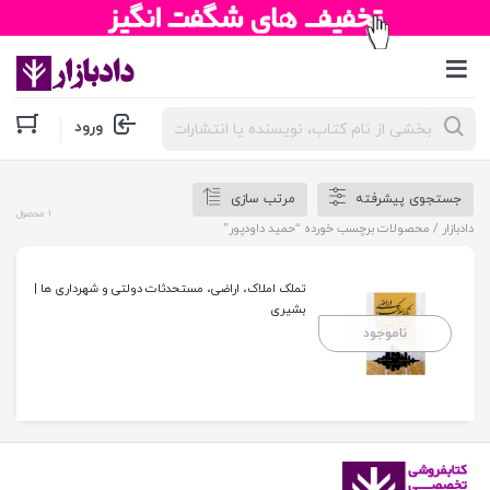
جستجوی
ورود
محصولات
جستجوی پیشرفته
مرتب سازی
1 محصول
دادبازار
/ محصولات برچسب خورده “حمید داودپور”
تملک املاک، اراضی، مستحدثات دولتی و شهرداری ها |
بشیری
ناموجود