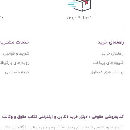
آیت الله سید محمد موسوی بجنوردی
ترمه
آیت الله سید محمدحسین فضل الله
تفکر ناب
تحویل اکسپرس
پشتی
آیت الله سید محمدرضا مدرسی طباطبایی یزدی
توازن
آیت الله شیخ باقرایروانی
تولید کتاب
آیت الله شیخ جعفر سبحانی
راهنمای خرید
خدمات مشتریا
تی آرا
آیت‌ الله عباس کعبی
تیسا
راهنمای خرید
شرایط و قوانین
آیت الله عباسعلی عمید زنجانی
ثالث
شیوه های پرداخت
رویه های بازگرداند
آیت الله علی مشکینی
جامعه حسابداران رسمی ایران
پرسش های متداول
حریم خصوصی
آیت کریمی
جاودانه
آیدا حاصلی
جنگل
آیدین لطف اله زادگان
جهاد دانشگاهی
اباالفضل سلیمیان
جهش
ابراهيم قرباني
کتابفروشی حقوقی دادبازار خرید آنلاین و اینترنتی کتاب حقوق و وکالت
جی 5
ابراهیم اسماعیلی هریسی
چتر دانش
پس از حدود ده سال خدمت رسانی به جامعه حقوقی ایران در قالب پایگاه خبری اختبار