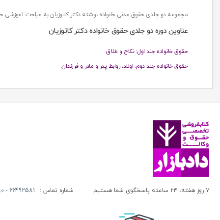
آنتونیو کاسسه
بنگاه ترجمه و نشر کتاب پارسه
مجموعه دو جلدی حقوق مدنی خانواده نوشته دکتر کاتوزیان به مباحث آموزشی حقوق خانواده (حقوق مدنی5) مناسب مقطع دکتری و 
آندره لگراند
بهتاب
عناوین دوره دو جلدی حقوق خانواده دکتر کاتوزیان
آندره مارمور
بهنامی
آندریاس کاکینیس
حقوق خانواده جلد اول: نکاح و طلاق
بهینه
حقوق خانواده جلد دوم: اولاد، روابط پدر و مادر و فرزندان
آنگوس نرس
بوستان کتاب
آیت الله العظمی حاج شیخ حسن نجفی قدس الله سره
پریکا
آیت الله العظمی سید ابوالقاسم خوئی
پژواک عدالت
آیت الله حاج شیخ محمد جواد فاضل لنکرانی
پژوهش
آیت الله دکتر سعید رجحان
پژوهشکده شورای نگهبان
آیت الله دکتر سید کاظم مصطفوی
پژوهشگاه حوزه و دانشگاه
آیت الله سید ابوالقاسم موسوی خوئی
پژوهشگاه علوم و فرهنگ اسلامی
آیت الله سید محمد حسن مرعشی
پژوهشگاه فرهنگ و اندیشه اسلامی
۷ روز هفته، ۲۴ ساعته پاسخگوی شما هستیم
شماره تماس :
66492581 - 66413280 (021)
آیت الله سید محمد حسن مرعشی شوشتری
پیام غدیر
آیت الله سید محمد خامنه ای
پیام نور