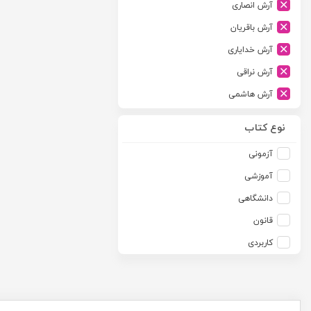
آرش انصاری
ارشد
آرش باقریان
اسلامیه
آرش خدایاری
اشکان
آرش نراقی
اطلاعات
آرش هاشمی
امجد
آرمین طلعت
امید انقلاب
نوع کتاب
آرون رایت
امیرکبیر
آزمونی
آزاده صادقی
انتشارات موسسه مطالعات حقوقی دکتر محمد حسین شهبازی
آموزشی
آزیتا قربانی رحیم
انجمن آثار و مفاخر فرهنگی
دانشگاهی
آلبرت ون دایسی
اندیشه ارشد
قانون
آلن ردفرن
اندیشه بیگی
کاربردی
آمنه باخدا
اندیشه سبز نوین
آمنه خدادادی
اندیشه عصر
آنتونی آگوس
اندیشه های حقوقی