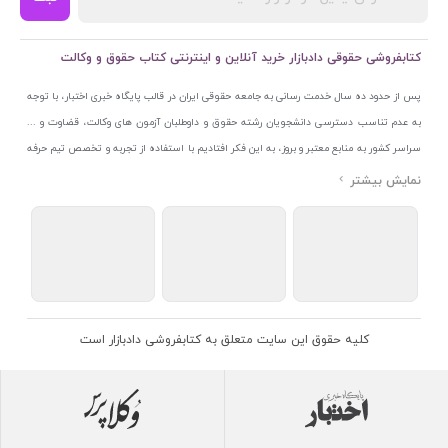
کتابفروشی حقوقی دادبازار خرید آنلاین و اینترنتی کتاب حقوق و وکالت
پس از حدود ده سال خدمت رسانی به جامعه حقوقی ایران در قالب پایگاه خبری اختبار، با توجه
به عدم تناسب دسترسی دانشجویان رشته حقوق و داوطلبان آزمون های وکالت، قضاوت و ...
سراسر کشور به منابع معتبر و بروز، به این فکر افتادیم با استفاده از تجربه و تخصص تیم حرفه
ای اختبار خدمتی جدید به جامعه حقوقی ایران ارائه کنیم. به این منظور با راه اندازی و تجهیز
نمایشگاه و فروشگاه دائمی تخصصی کتاب های حقوقی با نام «دادبازار» در خیابان انقلاب
اسلامی قلب بازار کتاب ایران و اخذ مجوزهای قانونی از جمله نماد اعتماد الکترونیک از مرکز
توسعه تجارت الکترونیکی وزارت صنعت، معدن و تجارت، نشان ملی ثبت رسانه های دیجیتال از
مرکز فناوری اطلاعات و رسانه های دیجیتال وزارت فرهنگ و ارشاد اسلامی و پروانه کسب از
اتحادیه ناشران و کتابفروشان تهران به منظور ارائه مطمئن ترین خدمات مجموعه بسیار کامل و
معتبری از کتاب های حقوقی را به علاقمندان عرضه کرده ایم. علاوه بر این با بهره گیری از فناوری
کلیه حقوق این سایت متعلق به کتابفروشی دادبازار است
برتر روز دنیا وبسایت کتابفروشی تخصصی حقوقی دادبازار را با استفاده از حدود ده سال تجربه
تخصصی در حوزه فناوری اطلاعات و تلفیق آن با شناخت کامل نیازهای جامعه حقوقی کشور راه
اندازی کردیم تا علاقمندان بتوانند با اطمینان کافی و به اتکای اعتبار این مجموعه قدیمی کتاب و
منابع مورد نیاز خود را تهیه کنند.