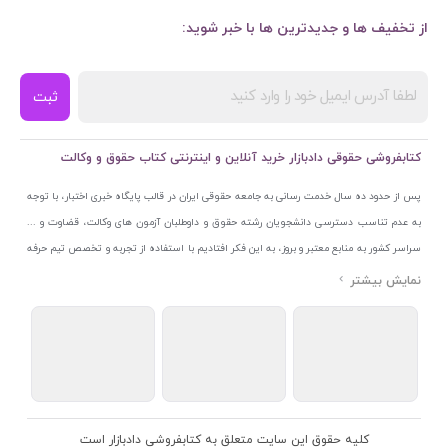
از تخفیف ها و جدیدترین ها با خبر شوید:
ثبت
کتابفروشی حقوقی دادبازار خرید آنلاین و اینترنتی کتاب حقوق و وکالت
پس از حدود ده سال خدمت رسانی به جامعه حقوقی ایران در قالب پایگاه خبری اختبار، با توجه
به عدم تناسب دسترسی دانشجویان رشته حقوق و داوطلبان آزمون های وکالت، قضاوت و ...
سراسر کشور به منابع معتبر و بروز، به این فکر افتادیم با استفاده از تجربه و تخصص تیم حرفه
ای اختبار خدمتی جدید به جامعه حقوقی ایران ارائه کنیم. به این منظور با راه اندازی و تجهیز
نمایشگاه و فروشگاه دائمی تخصصی کتاب های حقوقی با نام «دادبازار» در خیابان انقلاب
اسلامی قلب بازار کتاب ایران و اخذ مجوزهای قانونی از جمله نماد اعتماد الکترونیک از مرکز
توسعه تجارت الکترونیکی وزارت صنعت، معدن و تجارت، نشان ملی ثبت رسانه های دیجیتال از
مرکز فناوری اطلاعات و رسانه های دیجیتال وزارت فرهنگ و ارشاد اسلامی و پروانه کسب از
اتحادیه ناشران و کتابفروشان تهران به منظور ارائه مطمئن ترین خدمات مجموعه بسیار کامل و
معتبری از کتاب های حقوقی را به علاقمندان عرضه کرده ایم. علاوه بر این با بهره گیری از فناوری
کلیه حقوق این سایت متعلق به کتابفروشی دادبازار است