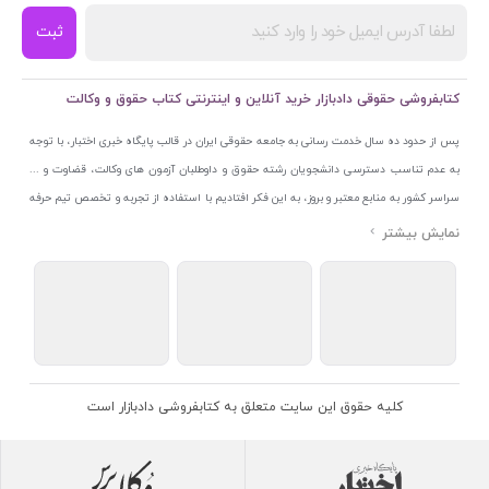
ثبت
کتابفروشی حقوقی دادبازار خرید آنلاین و اینترنتی کتاب حقوق و وکالت
پس از حدود ده سال خدمت رسانی به جامعه حقوقی ایران در قالب پایگاه خبری اختبار، با توجه
به عدم تناسب دسترسی دانشجویان رشته حقوق و داوطلبان آزمون های وکالت، قضاوت و ...
سراسر کشور به منابع معتبر و بروز، به این فکر افتادیم با استفاده از تجربه و تخصص تیم حرفه
ای اختبار خدمتی جدید به جامعه حقوقی ایران ارائه کنیم. به این منظور با راه اندازی و تجهیز
نمایشگاه و فروشگاه دائمی تخصصی کتاب های حقوقی با نام «دادبازار» در خیابان انقلاب
اسلامی قلب بازار کتاب ایران و اخذ مجوزهای قانونی از جمله نماد اعتماد الکترونیک از مرکز
توسعه تجارت الکترونیکی وزارت صنعت، معدن و تجارت، نشان ملی ثبت رسانه های دیجیتال از
مرکز فناوری اطلاعات و رسانه های دیجیتال وزارت فرهنگ و ارشاد اسلامی و پروانه کسب از
اتحادیه ناشران و کتابفروشان تهران به منظور ارائه مطمئن ترین خدمات مجموعه بسیار کامل و
معتبری از کتاب های حقوقی را به علاقمندان عرضه کرده ایم. علاوه بر این با بهره گیری از فناوری
کلیه حقوق این سایت متعلق به کتابفروشی دادبازار است
برتر روز دنیا وبسایت کتابفروشی تخصصی حقوقی دادبازار را با استفاده از حدود ده سال تجربه
تخصصی در حوزه فناوری اطلاعات و تلفیق آن با شناخت کامل نیازهای جامعه حقوقی کشور راه
اندازی کردیم تا علاقمندان بتوانند با اطمینان کافی و به اتکای اعتبار این مجموعه قدیمی کتاب و