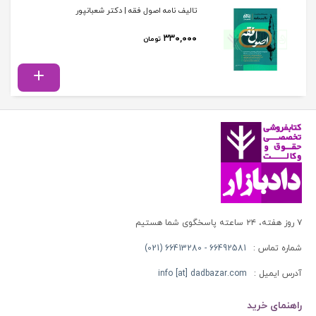
تالیف نامه اصول فقه | دکتر شعبانپور
۳۳۰,۰۰۰
تومان
۷ روز هفته، ۲۴ ساعته پاسخگوی شما هستیم
شماره تماس :
66492581 - 66413280 (021)
آدرس ایمیل :
info [at] dadbazar.com
راهنمای خرید