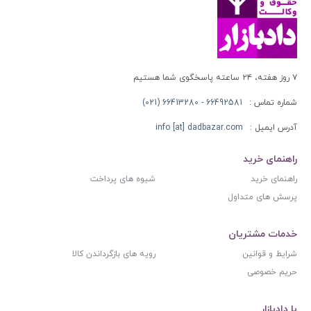
۷ روز هفته، ۲۴ ساعته پاسخگوی شما هستیم
شماره تماس :
66492581 - 66413280 (021)
آدرس ایمیل :
info [at] dadbazar.com
راهنمای خرید
راهنمای خرید
شیوه های پرداخت
پرسش های متداول
خدمات مشتریان
شرایط و قوانین
رویه های بازگرداندن کالا
حریم خصوصی
با دادبازار