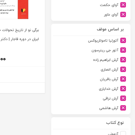
آوای حکمت
آوای خاور
آوای دانش گستر
بر اساس مولف
برگی نو از تاریخ تحولات
آوند دانش
ایران در دوره قاجار | دکتر
آئورلیا تامولاریوکس
آیدین
آتور جی رینرسون
ارجمند
۰۰۰
آرش ابراهیم زاده
ارسطو
آرش انصاری
ارشد
آرش باقریان
اسلامیه
آرش خدایاری
اشکان
آرش نراقی
اطلاعات
آرش هاشمی
امجد
آرمین طلعت
امید انقلاب
نوع کتاب
آرون رایت
امیرکبیر
آزمونی