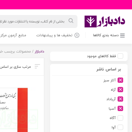
جستجوی
محصولات
دسته بندی کالاها
تخفیف ها و پیشنهادات
منابع آزمون مرکز 
دادبازار
/ محصولات برچسب خورده
فقط کالاهای موجود
بر اساس ناشر
آثار سبز
آراه
آریاداد
آسیا
آگاه
آوا