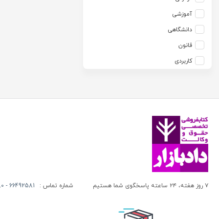
آزاده صادقی
انتشارات موسسه مطالعات حقوقی دکتر محمد حسین شهبازی
آموزشی
آزیتا قربانی رحیم
انجمن آثار و مفاخر فرهنگی
دانشگاهی
آلبرت ون دایسی
اندیشه ارشد
قانون
آلن ردفرن
اندیشه بیگی
کاربردی
آمنه باخدا
اندیشه سبز نوین
آمنه خدادادی
اندیشه عصر
آنتونی آگوس
اندیشه های حقوقی
آنتونیو کاسسه
بنگاه ترجمه و نشر کتاب پارسه
آندره لگراند
بهتاب
آندره مارمور
بهنامی
آندریاس کاکینیس
بهینه
آنگوس نرس
بوستان کتاب
۷ روز هفته، ۲۴ ساعته پاسخگوی شما هستیم
شماره تماس :
66492581 - 66413280 (021)
آیت الله العظمی حاج شیخ حسن نجفی قدس الله سره
پریکا
آیت الله العظمی سید ابوالقاسم خوئی
پژواک عدالت