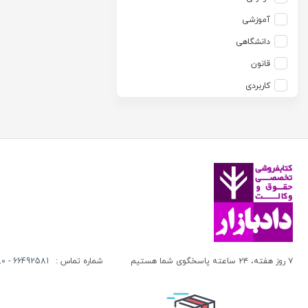
آزاده صادقی
انتشارات موسسه مطالعات حقوقی دکتر محمد حسین شهبازی
آموزشی
آزیتا قربانی رحیم
انجمن آثار و مفاخر فرهنگی
دانشگاهی
آلبرت ون دایسی
اندیشه ارشد
قانون
آلن ردفرن
اندیشه بیگی
کاربردی
آمنه باخدا
اندیشه سبز نوین
آمنه خدادادی
اندیشه عصر
آنتونی آگوس
اندیشه های حقوقی
آنتونیو کاسسه
بنگاه ترجمه و نشر کتاب پارسه
آندره لگراند
بهتاب
آندره مارمور
بهنامی
آندریاس کاکینیس
بهینه
آنگوس نرس
بوستان کتاب
۷ روز هفته، ۲۴ ساعته پاسخگوی شما هستیم
شماره تماس :
66492581 - 66413280 (021)
آیت الله العظمی حاج شیخ حسن نجفی قدس الله سره
پریکا
آیت الله العظمی سید ابوالقاسم خوئی
پژواک عدالت