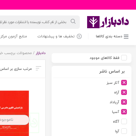
جستجوی
محصولات
دسته بندی کالاها
تخفیف ها و پیشنهادات
منابع آزمون مرکز 
دادبازار
/ محصولات برچسب خورد
فقط کالاهای موجود
بر اساس ناشر
آثار سبز
آراه
آریاداد
آسیا
ناموجود
آگاه
آوا