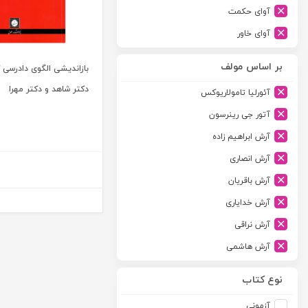
آوای حکمت
آوای خاور
آوای دانش گستر
بر اساس مولف
بازاندیشی الگوی دادرسی ک
آوند دانش
دکتر شاهد و دکتر مهرا
آئورلیا تامولاریوکس
آیدین
آتور جی رینرسون
ارجمند
آرش ابراهیم زاده
ارسطو
آرش انصاری
ارشد
آرش باقریان
اسلامیه
آرش خدایاری
اشکان
آرش نراقی
اطلاعات
آرش هاشمی
امجد
آرمین طلعت
امید انقلاب
نوع کتاب
آرون رایت
امیرکبیر
آزمونی