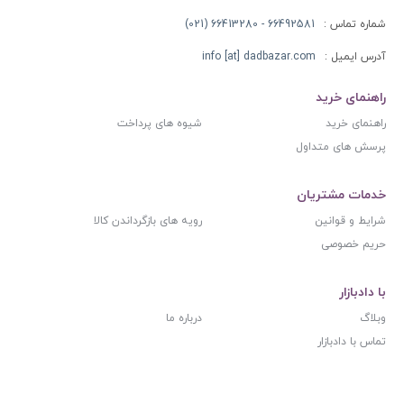
شماره تماس :
66492581 - 66413280 (021)
آدرس ایمیل :
info [at] dadbazar.com
راهنمای خرید
راهنمای خرید
شیوه های پرداخت
پرسش های متداول
خدمات مشتریان
شرایط و قوانین
رویه های بازگرداندن کالا
حریم خصوصی
با دادبازار
وبلاگ
درباره ما
تماس با دادبازار