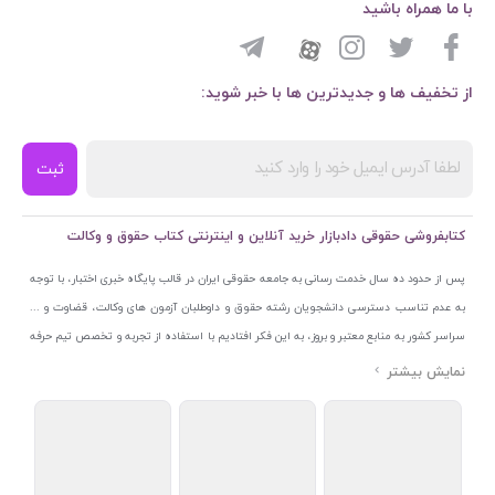
با ما همراه باشید
از تخفیف ها و جدیدترین ها با خبر شوید:
ثبت
کتابفروشی حقوقی دادبازار خرید آنلاین و اینترنتی کتاب حقوق و وکالت
پس از حدود ده سال خدمت رسانی به جامعه حقوقی ایران در قالب پایگاه خبری اختبار، با توجه
به عدم تناسب دسترسی دانشجویان رشته حقوق و داوطلبان آزمون های وکالت، قضاوت و ...
سراسر کشور به منابع معتبر و بروز، به این فکر افتادیم با استفاده از تجربه و تخصص تیم حرفه
ای اختبار خدمتی جدید به جامعه حقوقی ایران ارائه کنیم. به این منظور با راه اندازی و تجهیز
نمایشگاه و فروشگاه دائمی تخصصی کتاب های حقوقی با نام «دادبازار» در خیابان انقلاب
اسلامی قلب بازار کتاب ایران و اخذ مجوزهای قانونی از جمله نماد اعتماد الکترونیک از مرکز
توسعه تجارت الکترونیکی وزارت صنعت، معدن و تجارت، نشان ملی ثبت رسانه های دیجیتال از
مرکز فناوری اطلاعات و رسانه های دیجیتال وزارت فرهنگ و ارشاد اسلامی و پروانه کسب از