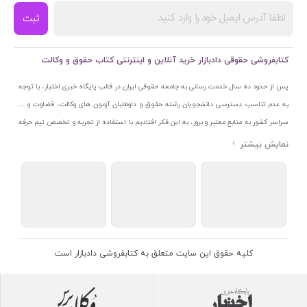
ثبت
کتابفروشی حقوقی دادبازار خرید آنلاین و اینترنتی کتاب حقوق و وکالت
پس از حدود ده سال خدمت رسانی به جامعه حقوقی ایران در قالب پایگاه خبری اختبار، با توجه
به عدم تناسب دسترسی دانشجویان رشته حقوق و داوطلبان آزمون های وکالت، قضاوت و ...
سراسر کشور به منابع معتبر و بروز، به این فکر افتادیم با استفاده از تجربه و تخصص تیم حرفه
ای اختبار خدمتی جدید به جامعه حقوقی ایران ارائه کنیم. به این منظور با راه اندازی و تجهیز
نمایشگاه و فروشگاه دائمی تخصصی کتاب های حقوقی با نام «دادبازار» در خیابان انقلاب
اسلامی قلب بازار کتاب ایران و اخذ مجوزهای قانونی از جمله نماد اعتماد الکترونیک از مرکز
توسعه تجارت الکترونیکی وزارت صنعت، معدن و تجارت، نشان ملی ثبت رسانه های دیجیتال از
مرکز فناوری اطلاعات و رسانه های دیجیتال وزارت فرهنگ و ارشاد اسلامی و پروانه کسب از
اتحادیه ناشران و کتابفروشان تهران به منظور ارائه مطمئن ترین خدمات مجموعه بسیار کامل و
معتبری از کتاب های حقوقی را به علاقمندان عرضه کرده ایم. علاوه بر این با بهره گیری از فناوری
کلیه حقوق این سایت متعلق به کتابفروشی دادبازار است
برتر روز دنیا وبسایت کتابفروشی تخصصی حقوقی دادبازار را با استفاده از حدود ده سال تجربه
تخصصی در حوزه فناوری اطلاعات و تلفیق آن با شناخت کامل نیازهای جامعه حقوقی کشور راه
اندازی کردیم تا علاقمندان بتوانند با اطمینان کافی و به اتکای اعتبار این مجموعه قدیمی کتاب و