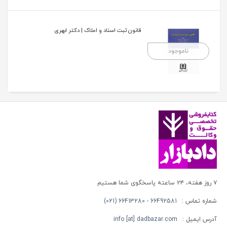
قانون ثبت اسناد و املاک | دکتر ابهری
ناموجود
۷ روز هفته، ۲۴ ساعته پاسخگوی شما هستیم
شماره تماس :
66492581 - 66413280 (021)
آدرس ایمیل :
info [at] dadbazar.com