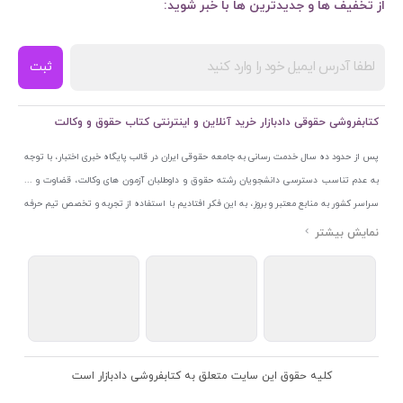
از تخفیف ها و جدیدترین ها با خبر شوید:
ثبت
کتابفروشی حقوقی دادبازار خرید آنلاین و اینترنتی کتاب حقوق و وکالت
پس از حدود ده سال خدمت رسانی به جامعه حقوقی ایران در قالب پایگاه خبری اختبار، با توجه
به عدم تناسب دسترسی دانشجویان رشته حقوق و داوطلبان آزمون های وکالت، قضاوت و ...
سراسر کشور به منابع معتبر و بروز، به این فکر افتادیم با استفاده از تجربه و تخصص تیم حرفه
ای اختبار خدمتی جدید به جامعه حقوقی ایران ارائه کنیم. به این منظور با راه اندازی و تجهیز
نمایشگاه و فروشگاه دائمی تخصصی کتاب های حقوقی با نام «دادبازار» در خیابان انقلاب
اسلامی قلب بازار کتاب ایران و اخذ مجوزهای قانونی از جمله نماد اعتماد الکترونیک از مرکز
توسعه تجارت الکترونیکی وزارت صنعت، معدن و تجارت، نشان ملی ثبت رسانه های دیجیتال از
مرکز فناوری اطلاعات و رسانه های دیجیتال وزارت فرهنگ و ارشاد اسلامی و پروانه کسب از
اتحادیه ناشران و کتابفروشان تهران به منظور ارائه مطمئن ترین خدمات مجموعه بسیار کامل و
معتبری از کتاب های حقوقی را به علاقمندان عرضه کرده ایم. علاوه بر این با بهره گیری از فناوری
کلیه حقوق این سایت متعلق به کتابفروشی دادبازار است
برتر روز دنیا وبسایت کتابفروشی تخصصی حقوقی دادبازار را با استفاده از حدود ده سال تجربه