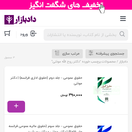
جستجوی
ورود
محصولات
جستجوی پیشرفته
مرتب سازی
3 محصول
دادبازار
/ محصولات برچسب خورده “دکتر روح الله موذنی”
حقوق عمومی – جلد دوم (حقوق اداری فرانسه) | دکتر
موذنی
۳۹۰,۰۰۰
تومان
حقوق عمومی – جلد سوم (حقوق مالیه عمومی فرانسه
چاپ2017) | دکتر موذنی و دکتر پوررشید