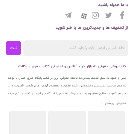
با ما همراه باشید
از تخفیف ها و جدیدترین ها با خبر شوید:
ثبت
کتابفروشی حقوقی دادبازار خرید آنلاین و اینترنتی کتاب حقوق و وکالت
پس از حدود ده سال خدمت رسانی به جامعه حقوقی ایران در قالب پایگاه خبری اختبار، با توجه
به عدم تناسب دسترسی دانشجویان رشته حقوق و داوطلبان آزمون های وکالت، قضاوت و ...
سراسر کشور به منابع معتبر و بروز، به این فکر افتادیم با استفاده از تجربه و تخصص تیم حرفه
ای اختبار خدمتی جدید به جامعه حقوقی ایران ارائه کنیم. به این منظور با راه اندازی و تجهیز
نمایشگاه و فروشگاه دائمی تخصصی کتاب های حقوقی با نام «دادبازار» در خیابان انقلاب
اسلامی قلب بازار کتاب ایران و اخذ مجوزهای قانونی از جمله نماد اعتماد الکترونیک از مرکز
توسعه تجارت الکترونیکی وزارت صنعت، معدن و تجارت، نشان ملی ثبت رسانه های دیجیتال از
مرکز فناوری اطلاعات و رسانه های دیجیتال وزارت فرهنگ و ارشاد اسلامی و پروانه کسب از