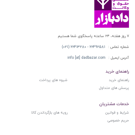
۷ روز هفته، ۲۴ ساعته پاسخگوی شما هستیم
شماره تماس :
66492581 - 66413280 (021)
آدرس ایمیل :
info [at] dadbazar.com
راهنمای خرید
راهنمای خرید
شیوه های پرداخت
پرسش های متداول
خدمات مشتریان
شرایط و قوانین
رویه های بازگرداندن کالا
حریم خصوصی