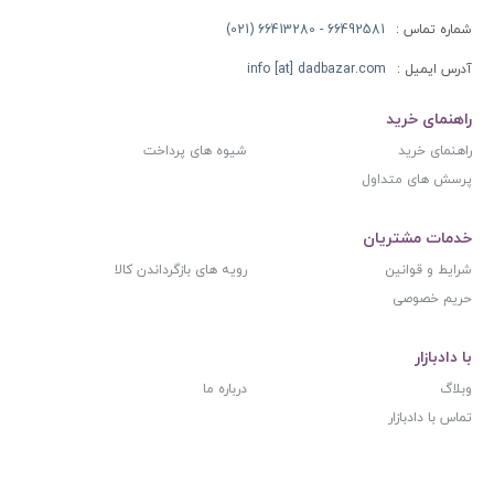
شماره تماس :
66492581 - 66413280 (021)
آدرس ایمیل :
info [at] dadbazar.com
راهنمای خرید
راهنمای خرید
شیوه های پرداخت
پرسش های متداول
خدمات مشتریان
شرایط و قوانین
رویه های بازگرداندن کالا
حریم خصوصی
با دادبازار
وبلاگ
درباره ما
تماس با دادبازار