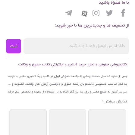
با ما همراه باشید
از تخفیف ها و جدیدترین ها با خبر شوید:
ثبت
کتابفروشی حقوقی دادبازار خرید آنلاین و اینترنتی کتاب حقوق و وکالت
پس از حدود ده سال خدمت رسانی به جامعه حقوقی ایران در قالب پایگاه خبری اختبار، با توجه
به عدم تناسب دسترسی دانشجویان رشته حقوق و داوطلبان آزمون های وکالت، قضاوت و ...
سراسر کشور به منابع معتبر و بروز، به این فکر افتادیم با استفاده از تجربه و تخصص تیم حرفه
ای اختبار خدمتی جدید به جامعه حقوقی ایران ارائه کنیم. به این منظور با راه اندازی و تجهیز
نمایشگاه و فروشگاه دائمی تخصصی کتاب های حقوقی با نام «دادبازار» در خیابان انقلاب
اسلامی قلب بازار کتاب ایران و اخذ مجوزهای قانونی از جمله نماد اعتماد الکترونیک از مرکز
توسعه تجارت الکترونیکی وزارت صنعت، معدن و تجارت، نشان ملی ثبت رسانه های دیجیتال از
مرکز فناوری اطلاعات و رسانه های دیجیتال وزارت فرهنگ و ارشاد اسلامی و پروانه کسب از