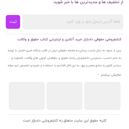
از تخفیف ها و جدیدترین ها با خبر شوید:
ثبت
کتابفروشی حقوقی دادبازار خرید آنلاین و اینترنتی کتاب حقوق و وکالت
پس از حدود ده سال خدمت رسانی به جامعه حقوقی ایران در قالب پایگاه خبری اختبار، با توجه
به عدم تناسب دسترسی دانشجویان رشته حقوق و داوطلبان آزمون های وکالت، قضاوت و ...
سراسر کشور به منابع معتبر و بروز، به این فکر افتادیم با استفاده از تجربه و تخصص تیم حرفه
ای اختبار خدمتی جدید به جامعه حقوقی ایران ارائه کنیم. به این منظور با راه اندازی و تجهیز
نمایشگاه و فروشگاه دائمی تخصصی کتاب های حقوقی با نام «دادبازار» در خیابان انقلاب
اسلامی قلب بازار کتاب ایران و اخذ مجوزهای قانونی از جمله نماد اعتماد الکترونیک از مرکز
توسعه تجارت الکترونیکی وزارت صنعت، معدن و تجارت، نشان ملی ثبت رسانه های دیجیتال از
مرکز فناوری اطلاعات و رسانه های دیجیتال وزارت فرهنگ و ارشاد اسلامی و پروانه کسب از
اتحادیه ناشران و کتابفروشان تهران به منظور ارائه مطمئن ترین خدمات مجموعه بسیار کامل و
معتبری از کتاب های حقوقی را به علاقمندان عرضه کرده ایم. علاوه بر این با بهره گیری از فناوری
کلیه حقوق این سایت متعلق به کتابفروشی دادبازار است
برتر روز دنیا وبسایت کتابفروشی تخصصی حقوقی دادبازار را با استفاده از حدود ده سال تجربه