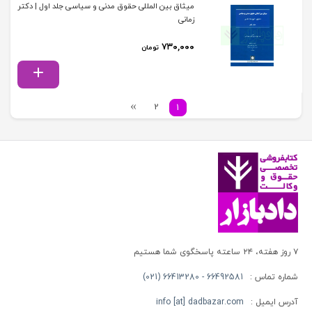
میثاق بین المللی حقوق مدنی و سیاسی جلد اول | دکتر
زمانی
۷۳۰,۰۰۰
تومان
2
1
۷ روز هفته، ۲۴ ساعته پاسخگوی شما هستیم
شماره تماس :
66492581 - 66413280 (021)
آدرس ایمیل :
info [at] dadbazar.com