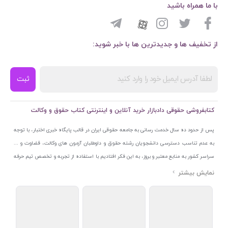
با ما همراه باشید
از تخفیف ها و جدیدترین ها با خبر شوید:
ثبت
کتابفروشی حقوقی دادبازار خرید آنلاین و اینترنتی کتاب حقوق و وکالت
پس از حدود ده سال خدمت رسانی به جامعه حقوقی ایران در قالب پایگاه خبری اختبار، با توجه
به عدم تناسب دسترسی دانشجویان رشته حقوق و داوطلبان آزمون های وکالت، قضاوت و ...
سراسر کشور به منابع معتبر و بروز، به این فکر افتادیم با استفاده از تجربه و تخصص تیم حرفه
ای اختبار خدمتی جدید به جامعه حقوقی ایران ارائه کنیم. به این منظور با راه اندازی و تجهیز
نمایشگاه و فروشگاه دائمی تخصصی کتاب های حقوقی با نام «دادبازار» در خیابان انقلاب
اسلامی قلب بازار کتاب ایران و اخذ مجوزهای قانونی از جمله نماد اعتماد الکترونیک از مرکز
توسعه تجارت الکترونیکی وزارت صنعت، معدن و تجارت، نشان ملی ثبت رسانه های دیجیتال از
مرکز فناوری اطلاعات و رسانه های دیجیتال وزارت فرهنگ و ارشاد اسلامی و پروانه کسب از